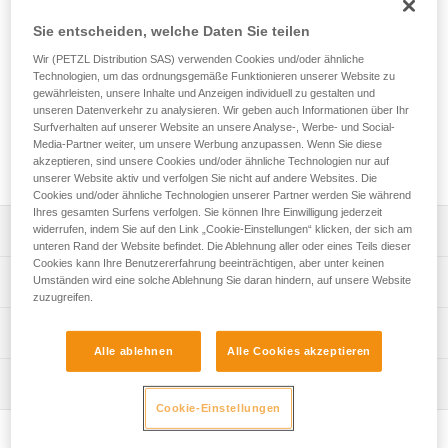
Höhenarbeit und bei der seilunterstützten Arbeit in schwer
zugänglichen Bereichen hinzusetzen, für mehr Komfort
Sie entscheiden, welche Daten Sie teilen
während länger andauernder frei hängender Arbeitsphasen.
Wir (PETZL Distribution SAS) verwenden Cookies und/oder ähnliche
Es verfügt über zwei Materialschlaufen und lässt sich dank
Technologien, um das ordnungsgemäße Funktionieren unserer Website zu
den DOUBLEBACK-Schnallen einfach einstellen. Das
gewährleisten, unsere Inhalte und Anzeigen individuell zu gestalten und
Sitzbrett kann mit den T-BAR, die direkt an den
unseren Datenverkehr zu analysieren. Wir geben auch Informationen über Ihr
Verbindungsbügeln eingehängt werden, oder mit
Surfverhalten auf unserer Website an unsere Analyse-, Werbe- und Social-
Verbindungselementen oder Zubehör-Karabinern (z. B.
Media-Partner weiter, um unsere Werbung anzupassen. Wenn Sie diese
akzeptieren, sind unsere Cookies und/oder ähnliche Technologien nur auf
MINO) mit dem Gurt verbunden werden.
unserer Website aktiv und verfolgen Sie nicht auf andere Websites. Die
Cookies und/oder ähnliche Technologien unserer Partner werden Sie während
Ihres gesamten Surfens verfolgen. Sie können Ihre Einwilligung jederzeit
Leistungsverzeichnis
widerrufen, indem Sie auf den Link „Cookie-Einstellungen“ klicken, der sich am
unteren Rand der Website befindet. Die Ablehnung aller oder eines Teils dieser
Cookies kann Ihre Benutzererfahrung beeinträchtigen, aber unter keinen
Kompakt:
Technische Spezifikationen
Umständen wird eine solche Ablehnung Sie daran hindern, auf unsere Website
- Die hochgezogenen Seiten der Sitzfläche sind flexibel,
zuzugreifen.
wodurch das Sitzbrett für Reisen einfacher eingepackt
Gewicht: 770 g
Technische Informationen
werden kann.
Alle ablehnen
Alle Cookies akzeptieren
Maximal zulässige Belastung: 50 kg
Komfort bei längerem Hängen:
Gebrauchsanleitung
Material: Polyester, Aluminium, Stahl
- Die breite Sitzfläche ermöglicht eine stabile
Wartung
Das PDF herunterladen technical-notice-
Arbeitsposition.
PODIUM_LITEPOD-2
Abmessungen: 48x14x5 cm
Cookie-Einstellungen
Drei Möglichkeiten zum Befestigen am Gurt:
Häufige Fragen
Zugrundeliegende Spezifikationen