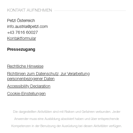
KONTAKT AUFNEHMEN
Petzl Österreich
info.austria@petzl.com
+43 7616 60027
Kontaktformular
Pressezugang
Rechtliche Hinweise
Richtlinien zum Datenschutz, zur Verarbeitung
personenbezogener Daten
Accessibility Declaration
Cookie-Einstellungen
Die dargestellten Aktivitäten sind mit Risiken und Gefahren verbunden. Jeder
Anwender muss eine Ausbildung absolviert haben und über entsprechende
Kompetenzen in der Benutzung der Ausrüstung bei diesen Aktivitäten verfügen.