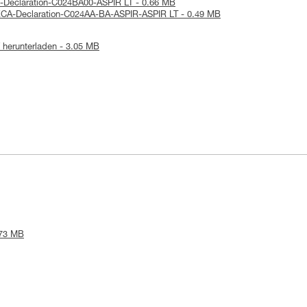
E-Declaration-C024BA00-ASPIR LT - 0.66 MB
KCA-Declaration-C024AA-BA-ASPIR-ASPIR LT - 0.49 MB
herunterladen - 3.05 MB
.73 MB