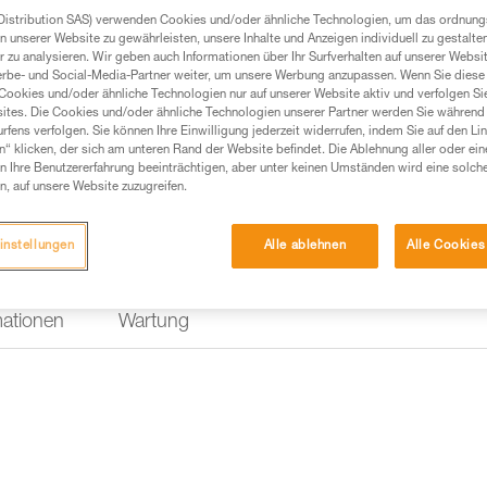
Komfort beim Gehen und Hängen
Distribution SAS) verwenden Cookies und/oder ähnliche Technologien, um das ordnu
dicken Gurtbänder machen ihn b
n unserer Website zu gewährleisten, unsere Inhalte und Anzeigen individuell zu gestalte
Kennzeichnungs- und Beschriftu
 zu analysieren. Wir geben auch Informationen über Ihr Surfverhalten auf unserer Websi
erbe- und Social-Media-Partner weiter, um unsere Werbung anzupassen. Wenn Sie diese 
Cookies und/oder ähnliche Technologien nur auf unserer Website aktiv und verfolgen Sie
Einen Händler finden
ites. Die Cookies und/oder ähnliche Technologien unserer Partner werden Sie während 
fens verfolgen. Sie können Ihre Einwilligung jederzeit widerrufen, indem Sie auf den Li
n“ klicken, der sich am unteren Rand der Website befindet. Die Ablehnung aller oder ein
 Ihre Benutzererfahrung beeinträchtigen, aber unter keinen Umständen wird eine solch
n, auf unsere Website zuzugreifen.
instellungen
Alle ablehnen
Alle Cookies
mationen
Wartung