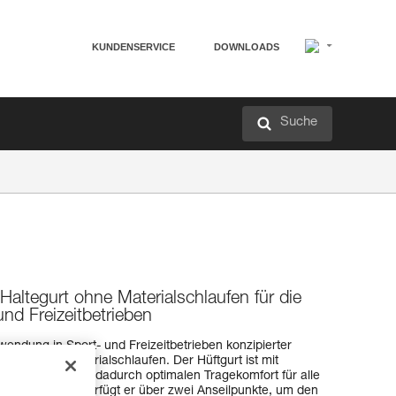
KUNDENSERVICE
DOWNLOADS
Suche
Haltegurt ohne Materialschlaufen für die
nd Freizeitbetrieben
rwendung in Sport- und Freizeitbetrieben konzipierter
tergurt ohne Materialschlaufen. Der Hüftgurt ist mit
tattet und bietet dadurch optimalen Tragekomfort für alle
er Klettergurt verfügt er über zwei Anseilpunkte, um den