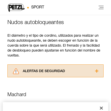
SPORT
Nudos autobloqueantes
El diámetro y el tipo de cordino, utilizados para realizar un
nudo autobloqueante, se deben escoger en función de la
cuerda sobre la que será utilizado. El frenado y la facilidad
de desbloqueo pueden ajustarse en función del nombre de
vueltas.
ALERTAS DE SEGURIDAD
Lea atentamente las fichas técnicas de los
productos utilizados en este consejo antes de
consultarlo. Usted debe comprender la
Machard
información de la ficha técnica para poder
comprender este complemento informativo.
Dominar estas técnicas requiere una formación
Desbloqueo fácil, bloqueo en los dos sentidos.
y un entrenamiento específico. Confirme a