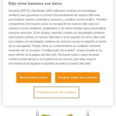
Elija cómo tratamos sus datos
través de un profesional su capacidad para
ejecutar estas técnicas, solo y con total
Nosotros [PETZL Distribution SAS) utilizamos cookies y/o tecnologías
seguridad, antes de ejecutarlas de forma
similares para garantizar el correcto funcionamiento de nuestro Sitio web,
personalizar nuestro contenido y anuncios, y analizar nuestro tráfico. También
autónoma.
compartimos información sobre su navegación en nuestro Sitio web con
Damos ejemplos de técnicas relacionadas con
nuestros socios analíticos, publicitarios y de redes sociales para personalizar
su actividad. Pueden existir otras que no
nuestros anuncios. Si los acepta, nuestras cookies y/o tecnologías similares
describimos aquí.
solo estarán activas en nuestro Sitio web y no le seguirán en otros sitios web.
Las cookies y/o tecnologías similares de nuestros socios le seguirán a través
de su navegación. Puede retirar su consentimiento en cualquier momento
haciendo clic en el enlace "Configuración de cookies", proporcionado en la
parte inferior de la página del Sitio web. Rechazar todas o parte de estas
cookies puede afectar a su experiencia de usuario, pero bajo ninguna
circunstancia tal negativa le impedirá acceder a nuestro Sitio web.
Rechazarlas todas
Aceptar todas las cookies
Prusik
Configuración de cookies
Bloqueo en los dos sentidos.