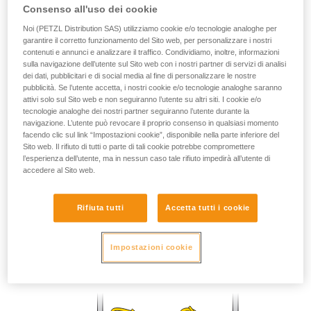
Consenso all'uso dei cookie
Verificate con un professionista la vostra
capacità di rifare la manovra, da soli, in piena
Noi (PETZL Distribution SAS) utilizziamo cookie e/o tecnologie analoghe per
sicurezza, prima di riprodurla autonomamente.
garantire il corretto funzionamento del Sito web, per personalizzare i nostri
contenuti e annunci e analizzare il traffico. Condividiamo, inoltre, informazioni
Forniamo esempi di tecniche relative alla vostra
sulla navigazione dell’utente sul Sito web con i nostri partner di servizi di analisi
attività. Ne possono esistere altre che non
dei dati, pubblicitari e di social media al fine di personalizzare le nostre
vengono qui descritte.
pubblicità. Se l’utente accetta, i nostri cookie e/o tecnologie analoghe saranno
attivi solo sul Sito web e non seguiranno l’utente su altri siti. I cookie e/o
tecnologie analoghe dei nostri partner seguiranno l’utente durante la
navigazione. L’utente può revocare il proprio consenso in qualsiasi momento
facendo clic sul link “Impostazioni cookie”, disponibile nella parte inferiore del
Sito web. Il rifiuto di tutti o parte di tali cookie potrebbe compromettere
l’esperienza dell’utente, ma in nessun caso tale rifiuto impedirà all’utente di
accedere al Sito web.
Rifiuta tutti
Accetta tutti i cookie
Prusik
Impostazioni cookie
Bloccaggio nei due sensi.