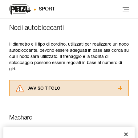
SPORT
Nodi autobloccanti
Il diametro e il tipo di cordino, utilizzati per realizzare un nodo
autobloccante, devono essere adeguati in base alla corda su
cui il nodo sarà utilizzato. Il frenaggio e la facilità di
sbloccaggio possono essere regolati in base al numero di
giri.
AVVISO TITOLO
Leggere attentamente le istruzioni tecniche dei
prodotti utilizzati in questo consiglio prima di
consultarlo. Dovete aver compreso le
Machard
informazioni dell’istruzione tecnica per poter
capire queste ulteriori informazioni.
La padronanza di queste tecniche richiede una
Sbloccaggio facile, bloccaggio nei due sensi.
formazione ed un addestramento specifico.