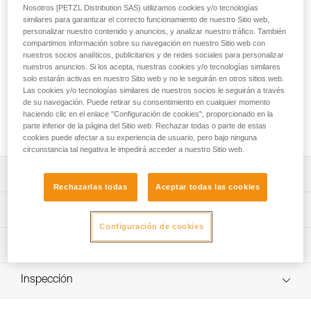
glaciar para escapar de una zona agrietada
Nosotros [PETZL Distribution SAS) utilizamos cookies y/o tecnologías
similares para garantizar el correcto funcionamiento de nuestro Sitio web,
Completo, ultraligero y muy compacto, el kit RAD SYSTEM
personalizar nuestro contenido y anuncios, y analizar nuestro tráfico. También
compartimos información sobre su navegación en nuestro Sitio web con
(Rescue And Descent) permite a los esquiadores que
nuestros socios analíticos, publicitarios y de redes sociales para personalizar
evolucionan por la montaña tener siempre consigo el
nuestros anuncios. Si los acepta, nuestras cookies y/o tecnologías similares
material necesario para efectuar rescates en grietas,
solo estarán activas en nuestro Sitio web y no le seguirán en otros sitios web.
descender en rápel o esquiar encordados para escapar de
Las cookies y/o tecnologías similares de nuestros socios le seguirán a través
una zona agrietada. Este kit incluye una bolsa de transporte,
de su navegación. Puede retirar su consentimiento en cualquier momento
30 metros de cordino específico RAD LINE de 6 mm,
haciendo clic en el enlace "Configuración de cookies", proporcionado en la
parte inferior de la página del Sitio web. Rechazar todas o parte de estas
mosquetones, bloqueadores y una cinta.
cookies puede afectar a su experiencia de usuario, pero bajo ninguna
circunstancia tal negativa le impedirá acceder a nuestro Sitio web.
Descripción
Rechazarlas todas
Aceptar todas las cookies
Kit completo, ultraligero y muy compacto:
Características técnicas
- 30 m de cordino RAD LINE de 6 mm, desarrollado
Configuración de cookies
específicamente para el rescate en grietas, el descenso
Materiales: aluminio, acero inoxidable, polietileno de alta
Información técnica
en rápel y el encordamiento en glaciar para escapar de
densidad (PEAD), poliéster y poliamida
una zona agrietada.
Ficha técnica
Peso: 970 g
- 3 mosquetones Sm’D SCREW-LOCK.
Inspección
Descargar el pdf technical-notice-RAD-SYSTEM-3
- 1 bloqueador TIBLOC.
Características por referencia
Descargar el pdf technical-notice-RAD-LINE-for-RAD-
- 1 polea-bloqueadora NANO TRAXION.
Procedimiento de revisión del EPI
SYSTEM-1