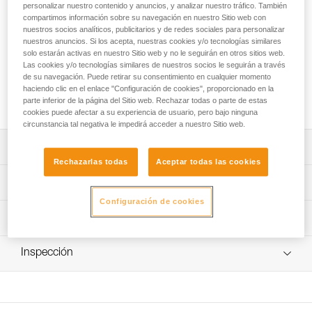
permite transportar hasta 100 m de cuerda, así como el
personalizar nuestro contenido y anuncios, y analizar nuestro tráfico. También
material de escalada necesario para tu progresión: arnés,
compartimos información sobre su navegación en nuestro Sitio web con
nuestros socios analíticos, publicitarios y de redes sociales para personalizar
pies de gato, cintas... Su sistema de abertura situado en la
nuestros anuncios. Si los acepta, nuestras cookies y/o tecnologías similares
espalda te permitirá acceder rápidamente a tu material. Su
solo estarán activas en nuestro Sitio web y no le seguirán en otros sitios web.
lona amovible permite delimitar un espacio limpio para la
Las cookies y/o tecnologías similares de nuestros socios le seguirán a través
cuerda. Sus tirantes acolchados y ajustables te permiten
de su navegación. Puede retirar su consentimiento en cualquier momento
transportar confortablemente tus pertenencias hasta pie de
haciendo clic en el enlace "Configuración de cookies", proporcionado en la
vía.
parte inferior de la página del Sitio web. Rechazar todas o parte de estas
cookies puede afectar a su experiencia de usuario, pero bajo ninguna
circunstancia tal negativa le impedirá acceder a nuestro Sitio web.
Descripción
Rechazarlas todas
Aceptar todas las cookies
Bolsa para cuerda completa, diseñada para la escalada
Características técnicas
deportiva en pared:
Configuración de cookies
- Gran capacidad de 36 litros, que permite llevar hasta
Capacidad: 36 litros
Información técnica
100 m de cuerda o una cuerda doble, así como todo el
Peso: 750 g
material de escalada (arnés, cintas exprés, pies de
FAQ
gato...).
Materiales: tejidos y cintas de poliéster, gancho de
Inspección
FAQ
- Tejido exterior robusto, resistente a la abrasión.
aluminio
Práctica y fácil de utilizar:
Ver todo el contenido técnico
Características por referencia
- Gran abertura mediante cremallera y cierre en la
espalda, para proteger la parte dorsal del contacto con el