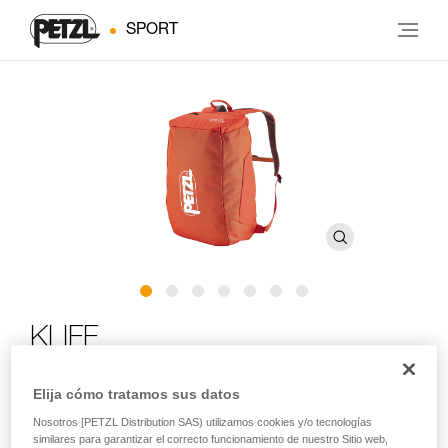
SPORT
KLIFF
Bolsa para cuerda para escalada deportiva en pared
Elija cómo tratamos sus datos
Nosotros [PETZL Distribution SAS) utilizamos cookies y/o tecnologías
¡Para pasar una buena jornada en la roca! La KLIFF te
similares para garantizar el correcto funcionamiento de nuestro Sitio web,