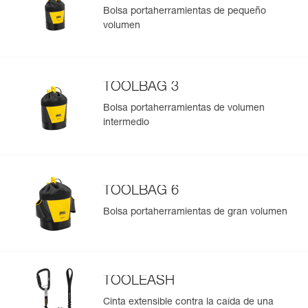
Bolsa portaherramientas de pequeño
volumen
Gestión y control simplificados de tus EPI
Para añadir un producto de Petzl, basta con escanear su
datamatrix. Toda la información relativa al producto se
cargará automáticamente.
TOOLBAG 3
Importe y exporte de forma sencilla los datos de sus EPI.
Bolsa portaherramientas de volumen
Consulte el historial de un producto desde su fecha de
intermedio
fabricación.
Más información
TOOLBAG 6
Bolsa portaherramientas de gran volumen
TOOLEASH
Cinta extensible contra la caída de una