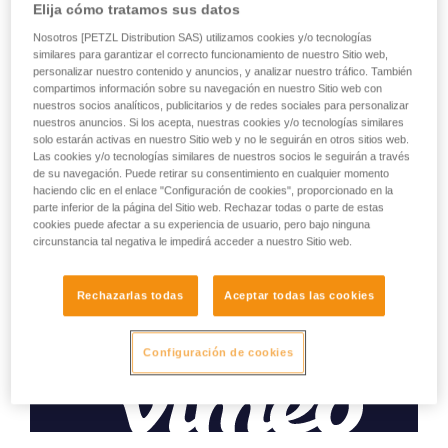
El INTERFAST es una accesorio que permite conectar a la
Elija cómo tratamos sus datos
vez una bolsa portaherramientas TOOLBAG y la cinta contra
Nosotros [PETZL Distribution SAS) utilizamos cookies y/o tecnologías
la caída de herramientas TOOLEASH. Polivalente, es
similares para garantizar el correcto funcionamiento de nuestro Sitio web,
compatible con todos los arneses provistos de trabillas
personalizar nuestro contenido y anuncios, y analizar nuestro tráfico. También
portaherramientas. Su diseño compacto y robusto permite
compartimos información sobre su navegación en nuestro Sitio web con
limitar el volumen en el arnés, y asegurar el conjunto de los
nuestros socios analíticos, publicitarios y de redes sociales para personalizar
nuestros anuncios. Si los acepta, nuestras cookies y/o tecnologías similares
elementos conectados durante los trabajos en altura.
solo estarán activas en nuestro Sitio web y no le seguirán en otros sitios web.
Las cookies y/o tecnologías similares de nuestros socios le seguirán a través
de su navegación. Puede retirar su consentimiento en cualquier momento
haciendo clic en el enlace "Configuración de cookies", proporcionado en la
HOW TO Use our solutions for dropped tool
parte inferior de la página del Sitio web. Rechazar todas o parte de estas
prevention
cookies puede afectar a su experiencia de usuario, pero bajo ninguna
circunstancia tal negativa le impedirá acceder a nuestro Sitio web.
Rechazarlas todas
Aceptar todas las cookies
Configuración de cookies