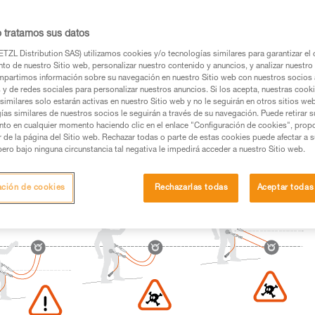
os productos utilizados en este consejo antes de
o tratamos sus datos
ormación de la ficha técnica para poder comprender
TZL Distribution SAS) utilizamos cookies y/o tecnologías similares para garantizar el 
to de nuestro Sitio web, personalizar nuestro contenido y anuncios, y analizar nuestro 
mación y un entrenamiento específico. Confirme a
partimos información sobre su navegación en nuestro Sitio web con nuestros socios a
ejecutar estas técnicas, solo y con total seguridad,
s y de redes sociales para personalizar nuestros anuncios. Si los acepta, nuestras cook
similares solo estarán activas en nuestro Sitio web y no le seguirán en otros sitios we
ías similares de nuestros socios le seguirán a través de su navegación. Puede retirar s
con su actividad. Pueden existir otras que no
nto en cualquier momento haciendo clic en el enlace "Configuración de cookies", prop
or de la página del Sitio web. Rechazar todas o parte de estas cookies puede afectar a 
pero bajo ninguna circunstancia tal negativa le impedirá acceder a nuestro Sitio web.
ación de cookies
Rechazarlas todas
Aceptar todas