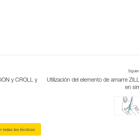
Siguie
SION y CROLL y
Utilización del elemento de amarre ZI
en si
r todas las técnicas