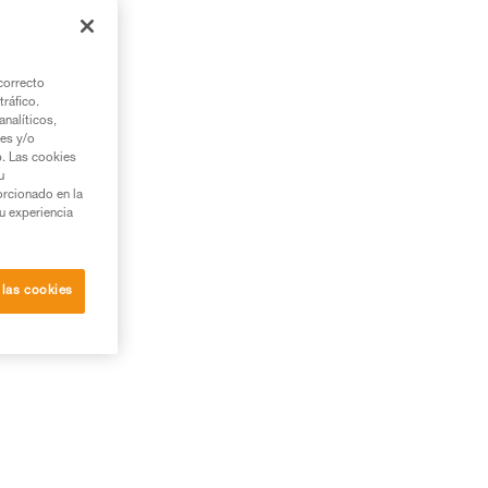
correcto
tráfico.
nalíticos,
ies y/o
b. Las cookies
u
orcionado en la
su experiencia
 las cookies