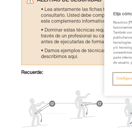
ALERTAS DE SEGURIDAD
Lea atentamente las fichas técnicas de l
Elija cóm
consultarlo. Usted debe comprender la inf
este complemento informativo.
Nosotros [PE
funcionamien
Dominar estas técnicas requiere una for
También com
través de un profesional su capacidad para 
publicitario
antes de ejecutarlas de forma autónoma.
tecnologías 
y/o tecnolog
Damos ejemplos de técnicas relacionadas 
consentimie
describimos aquí.
parte inferi
de usuario, 
Recuerde:
Configur