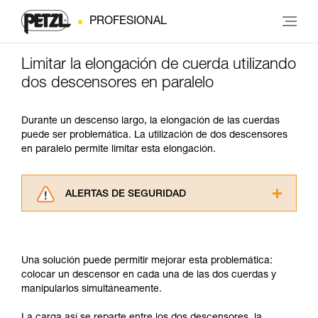
PROFESIONAL
Limitar la elongación de cuerda utilizando
dos descensores en paralelo
Durante un descenso largo, la elongación de las cuerdas
puede ser problemática. La utilización de dos descensores
en paralelo permite limitar esta elongación.
ALERTAS DE SEGURIDAD
Lea atentamente las fichas técnicas de los
productos utilizados en este consejo antes de
consultarlo. Usted debe comprender la
Una solución puede permitir mejorar esta problemática:
información de la ficha técnica para poder
colocar un descensor en cada una de las dos cuerdas y
comprender este complemento informativo.
manipularlos simultáneamente.
Dominar estas técnicas requiere una formación
y un entrenamiento específico. Confirme a