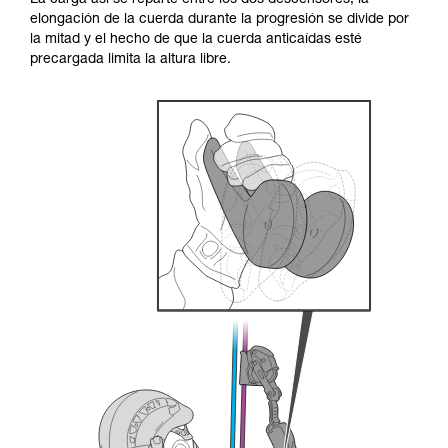
La carga así se reparte entre los dos descensores, la
través de un profesional su capacidad para
elongación de la cuerda durante la progresión se divide por
ejecutar estas técnicas, solo y con total
la mitad y el hecho de que la cuerda anticaídas esté
seguridad, antes de ejecutarlas de forma
precargada limita la altura libre.
autónoma.
Damos ejemplos de técnicas relacionadas con
su actividad. Pueden existir otras que no
describimos aquí.