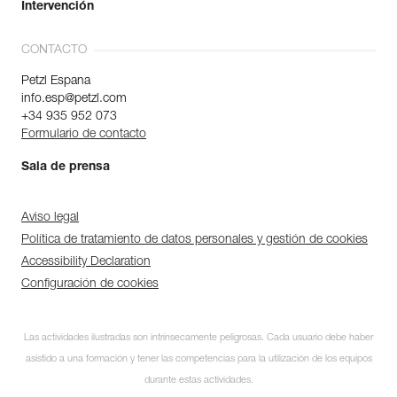
Intervención
CONTACTO
Petzl Espana
info.esp@petzl.com
+34 935 952 073
Formulario de contacto
Sala de prensa
Aviso legal
Política de tratamiento de datos personales y gestión de cookies
Accessibility Declaration
Configuración de cookies
Las actividades ilustradas son intrínsecamente peligrosas. Cada usuario debe haber
asistido a una formación y tener las competencias para la utilización de los equipos
durante estas actividades.