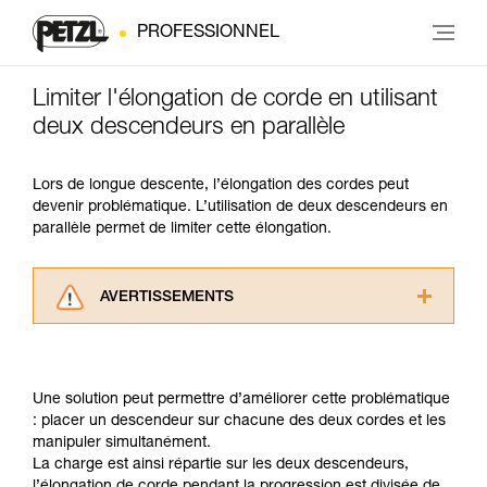
PROFESSIONNEL
Limiter l'élongation de corde en utilisant
deux descendeurs en parallèle
Lors de longue descente, l’élongation des cordes peut
devenir problématique. L’utilisation de deux descendeurs en
parallèle permet de limiter cette élongation.
AVERTISSEMENTS
Lisez attentivement les notices techniques des
produits utilisés dans ce conseil avant de le
consulter. Vous devez avoir compris les
Une solution peut permettre d’améliorer cette problématique
informations de la notice technique pour
: placer un descendeur sur chacune des deux cordes et les
pouvoir comprendre ce complément
manipuler simultanément.
d’informations.
La charge est ainsi répartie sur les deux descendeurs,
Maîtriser ces techniques nécessite une