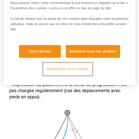
Vous pouvez retirer votre consentement à tout moment en cliquant sur le lien «
Paramètres des cookies » prévu à cet effet en bas de page du Site.
Le fait de refuser tout ou partie de ces cookies peut dégrader votre expérience
utilisateur, mais en aucun cas ce refus ne vous empêchera d’accéder à notre
Site.
Tout refuser
Autoriser tous les cookies
SI VOUS N’UTILISEZ PAS CETTE TECHNIQUE lors de
longue descente, l’élongation des cordes peut poser deux
Paramètres des cookies
problèmes :
- Imprécision du placement si la corde de progression n’est
pas chargée régulièrement (cas des déplacements avec
pieds en appui).