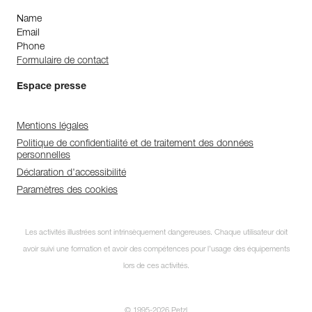
Name
Email
Phone
Formulaire de contact
Espace presse
Mentions légales
Politique de confidentialité et de traitement des données
personnelles
Déclaration d'accessibilité
Paramètres des cookies
Les activités illustrées sont intrinsèquement dangereuses. Chaque utilisateur doit
avoir suivi une formation et avoir des compétences pour l’usage des équipements
lors de ces activités.
© 1995-2026 Petzl