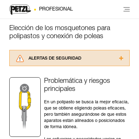
PROFESIONAL
Elección de los mosquetones para
polipastos y conexión de poleas
ALERTAS DE SEGURIDAD
Lea atentamente las fichas técnicas de los
productos utilizados en este consejo antes de
Problemática y riesgos
consultarlo. Usted debe comprender la
principales
información de la ficha técnica para poder
comprender este complemento informativo.
Dominar estas técnicas requiere una formación
En un polipasto se busca la mejor eficacia,
y un entrenamiento específico. Confirme a
que se obtiene eligiendo poleas eficaces,
través de un profesional su capacidad para
pero también asegurándose de que estos
ejecutar estas técnicas, solo y con total
aparatos están alineados o posicionados
seguridad, antes de ejecutarlas de forma
de forma idónea.
autónoma.
Damos ejemplos de técnicas relacionadas con