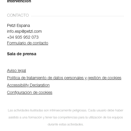
Intervención
CONTACTO
Petzl Espana
info.esp@petzl.com
+34 935 952 073
Formulario de contacto
Sala de prensa
Aviso legal
Política de tratamiento de datos personales y gestión de cookies
Accessibility Declaration
Configuración de cookies
Las actividades ilustradas son intrínsecamente peligrosas. Cada usuario debe haber
asistido a una formación y tener las competencias para la utilización de los equipos
durante estas actividades.