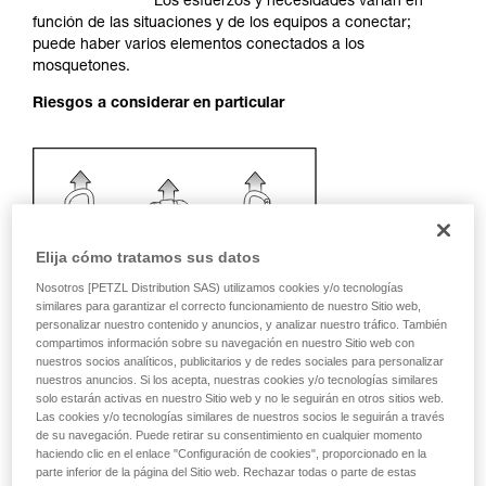
Los esfuerzos y necesidades varían en
su actividad. Pueden existir otras que no
función de las situaciones y de los equipos a conectar;
describimos aquí.
puede haber varios elementos conectados a los
mosquetones.
Riesgos a considerar en particular
Elija cómo tratamos sus datos
Nosotros [PETZL Distribution SAS) utilizamos cookies y/o tecnologías
similares para garantizar el correcto funcionamiento de nuestro Sitio web,
personalizar nuestro contenido y anuncios, y analizar nuestro tráfico. También
compartimos información sobre su navegación en nuestro Sitio web con
nuestros socios analíticos, publicitarios y de redes sociales para personalizar
nuestros anuncios. Si los acepta, nuestras cookies y/o tecnologías similares
solo estarán activas en nuestro Sitio web y no le seguirán en otros sitios web.
Las cookies y/o tecnologías similares de nuestros socios le seguirán a través
de su navegación. Puede retirar su consentimiento en cualquier momento
haciendo clic en el enlace "Configuración de cookies", proporcionado en la
Recomendación del mosquetón y
parte inferior de la página del Sitio web. Rechazar todas o parte de estas