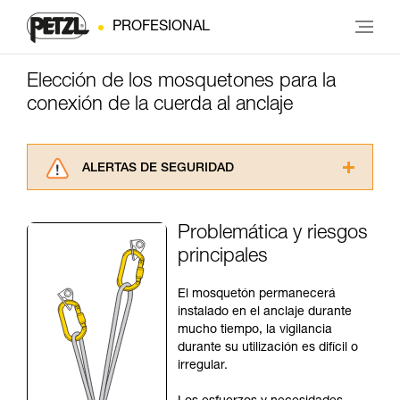
PROFESIONAL
Elección de los mosquetones para la
conexión de la cuerda al anclaje
ALERTAS DE SEGURIDAD
Lea atentamente las fichas técnicas de los
productos utilizados en este consejo antes de
Problemática y riesgos
consultarlo. Usted debe comprender la
principales
información de la ficha técnica para poder
comprender este complemento informativo.
Dominar estas técnicas requiere una formación
El mosquetón permanecerá
y un entrenamiento específico. Confirme a
instalado en el anclaje durante
través de un profesional su capacidad para
mucho tiempo, la vigilancia
ejecutar estas técnicas, solo y con total
durante su utilización es difícil o
seguridad, antes de ejecutarlas de forma
irregular.
autónoma.
Damos ejemplos de técnicas relacionadas con