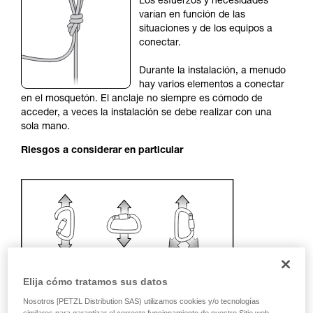
Los esfuerzos y necesidades
su actividad. Pueden existir otras que no
varían en función de las
describimos aquí.
situaciones y de los equipos a
conectar.
Durante la instalación, a menudo
hay varios elementos a conectar
en el mosquetón. El anclaje no siempre es cómodo de
acceder, a veces la instalación se debe realizar con una
sola mano.
Riesgos a considerar en particular
Elija cómo tratamos sus datos
Nosotros [PETZL Distribution SAS) utilizamos cookies y/o tecnologías