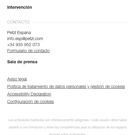
Intervención
CONTACTO
Petzl Espana
info.esp@petzl.com
+34 935 952 073
Formulario de contacto
Sala de prensa
Aviso legal
Política de tratamiento de datos personales y gestión de cookies
Accessibility Declaration
Configuración de cookies
Las actividades ilustradas son intrínsecamente peligrosas. Cada usuario debe haber
asistido a una formación y tener las competencias para la utilización de los equipos
durante estas actividades.