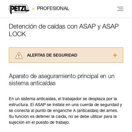
PROFESIONAL
Detención de caídas con ASAP y ASAP
LOCK
ALERTAS DE SEGURIDAD
Lea atentamente las fichas técnicas de los
productos utilizados en este consejo antes de
Aparato de aseguramiento principal en un
consultarlo. Usted debe comprender la
sistema anticaídas
información de la ficha técnica para poder
comprender este complemento informativo.
Dominar estas técnicas requiere una formación
En un sistema anticaídas, el trabajador se desplaza por la
y un entrenamiento específico. Confirme a
estructura. El ASAP se instala en una cuerda de seguridad y
través de un profesional su capacidad para
se conecta al punto de enganche A (anticaídas) del arnés.
ejecutar estas técnicas, solo y con total
Su función es detener la caída, no se debe utilizar para la
seguridad, antes de ejecutarlas de forma
sujeción en el puesto de trabajo.
autónoma.
Damos ejemplos de técnicas relacionadas con