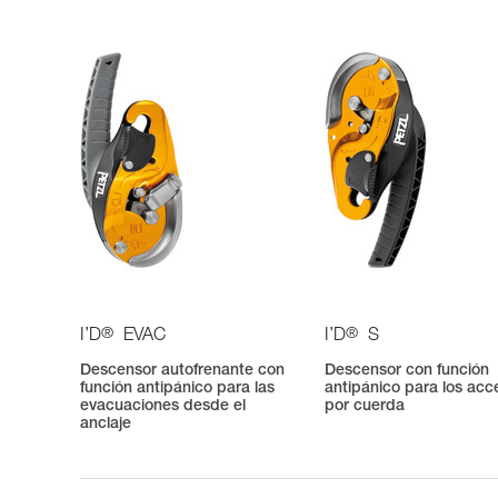
®
®
I’D
EVAC
I’D
S
Descensor autofrenante con
Descensor con función
función antipánico para las
antipánico para los acc
evacuaciones desde el
por cuerda
anclaje