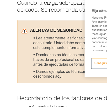
Cuando la carga sobrepasa los 150 k
delicado. Se recomienda utilizar técn
Elija cóm
Nosotros [PE
funcionamien
También com
ALERTAS DE SEGURIDAD
publicitario
tecnologías 
Lea atentamente las fichas técnicas de l
y/o tecnolog
consentimie
consultarlo. Usted debe comprender la inf
parte inferi
este complemento informativo.
de usuario, 
Dominar estas técnicas requiere una for
través de un profesional su capacidad para 
Configur
antes de ejecutarlas de forma autónoma.
Damos ejemplos de técnicas relacionadas 
describimos aquí.
Recordatorio de los factores de 