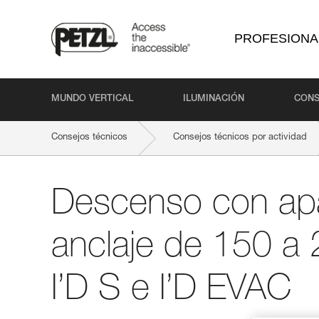
PROFESIONA
MUNDO VERTICAL
ILUMINACIÓN
CONS
Consejos técnicos
Consejos técnicos por actividad
Descenso con apa
anclaje de 150 a 
I’D S e I’D EVAC