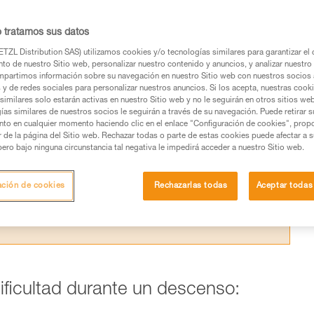
g, el control del descenso se vuelve muy
icas para mejorar el frenado.
o tratamos sus datos
TZL Distribution SAS) utilizamos cookies y/o tecnologías similares para garantizar el 
to de nuestro Sitio web, personalizar nuestro contenido y anuncios, y analizar nuestro 
partimos información sobre su navegación en nuestro Sitio web con nuestros socios a
s y de redes sociales para personalizar nuestros anuncios. Si los acepta, nuestras cook
similares solo estarán activas en nuestro Sitio web y no le seguirán en otros sitios we
os productos utilizados en este consejo antes de
ías similares de nuestros socios le seguirán a través de su navegación. Puede retirar s
nto en cualquier momento haciendo clic en el enlace "Configuración de cookies", prop
ormación de la ficha técnica para poder comprender
or de la página del Sitio web. Rechazar todas o parte de estas cookies puede afectar a 
pero bajo ninguna circunstancia tal negativa le impedirá acceder a nuestro Sitio web.
mación y un entrenamiento específico. Confirme a
ejecutar estas técnicas, solo y con total seguridad,
ación de cookies
Rechazarlas todas
Aceptar todas
con su actividad. Pueden existir otras que no
dificultad durante un descenso: