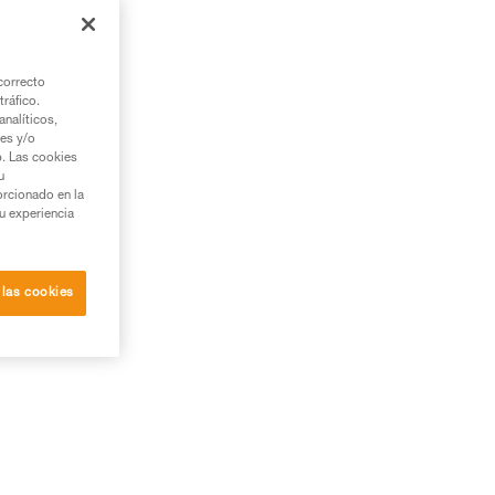
correcto
tráfico.
nalíticos,
ies y/o
b. Las cookies
u
orcionado en la
su experiencia
 las cookies