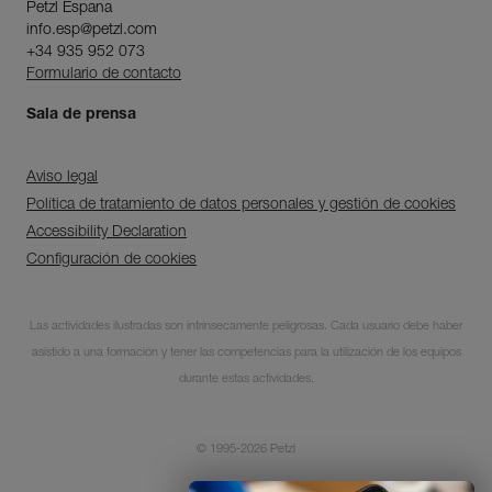
Petzl Espana
info.esp@petzl.com
+34 935 952 073
Formulario de contacto
Sala de prensa
Aviso legal
Política de tratamiento de datos personales y gestión de cookies
Accessibility Declaration
Configuración de cookies
Descubra ePPEcentre
Las actividades ilustradas son intrínsecamente peligrosas. Cada usuario debe haber
Simplifique el control y
asistido a una formación y tener las competencias para la utilización de los equipos
seguimiento de su parque de
EPI.
durante estas actividades.
DESCUBRIR
© 1995-2026 Petzl