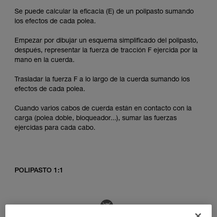
Se puede calcular la eficacia (E) de un polipasto sumando
los efectos de cada polea.
Empezar por dibujar un esquema simplificado del polipasto,
después, representar la fuerza de tracción F ejercida por la
mano en la cuerda.
Trasladar la fuerza F a lo largo de la cuerda sumando los
efectos de cada polea.
Cuando varios cabos de cuerda están en contacto con la
carga (polea doble, bloqueador...), sumar las fuerzas
ejercidas para cada cabo.
POLIPASTO 1:1