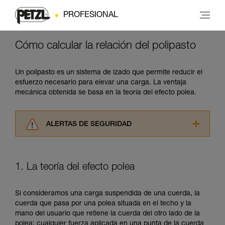
PROFESIONAL
Cómo calcular la relación del polipasto
Un polipasto es un sistema de izado que permite reducir el
esfuerzo necesario para elevar una carga. La ventaja
mecánica obtenida se basa en la teoría del efecto polea.
ALERTAS DE SEGURIDAD
Lea atentamente las fichas técnicas de los
productos utilizados en este consejo antes de
consultarlo. Usted debe comprender la
1. La teoría del efecto polea
información de la ficha técnica para poder
comprender este complemento informativo.
Dominar estas técnicas requiere una formación
Si consideramos una carga suspendida de una cuerda, la
y un entrenamiento específico. Confirme a
cuerda que pasa por una polea situada en el techo y la
través de un profesional su capacidad para
mano del usuario que retiene la cuerda del otro lado de la
ejecutar estas técnicas, solo y con total
polea; cualquier fuerza aplicada en una punta de la cuerda