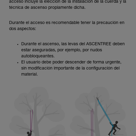
través de un profesional su capacidad para
acceso incluye la elección de la instalación de la cuerda y la
ejecutar estas técnicas, solo y con total
técnica de ascenso propiamente dicha.
seguridad, antes de ejecutarlas de forma
autónoma.
Durante el acceso es recomendable tener la precaución en
Damos ejemplos de técnicas relacionadas con
dos aspectos:
su actividad. Pueden existir otras que no
describimos aquí.
Durante el ascenso, las levas del ASCENTREE deben
estar aseguradas, por ejemplo, por nudos
autobloqueantes.
El usuario debe poder descender de forma urgente,
sin modificación importante de la configuración del
material.