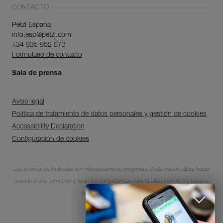
CONTACTO
Petzl Espana
info.esp@petzl.com
+34 935 952 073
Formulario de contacto
Sala de prensa
Aviso legal
Política de tratamiento de datos personales y gestión de cookies
Accessibility Declaration
Configuración de cookies
Descubra ePPEcentre
Las actividades ilustradas son intrínsecamente peligrosas. Cada usuario debe haber
Simplifique el control y
asistido a una formación y tener las competencias para la utilización de los equipos
seguimiento de su parque de
EPI.
durante estas actividades.