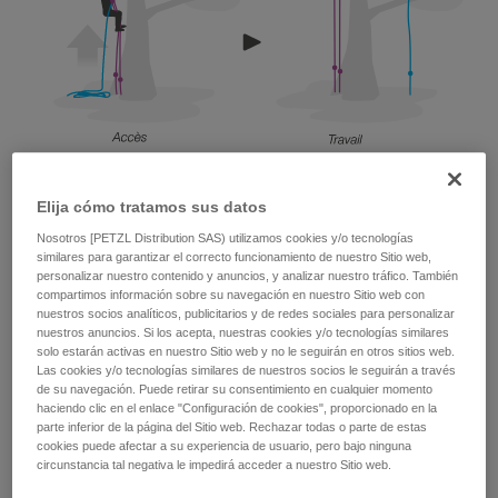
Durante el acceso, la cuerda del ZIGZAG está instalada en
Elija cómo tratamos sus datos
doble, con un punto de reenvío en el ASCENTREE. Después
del acceso, durante la fase de trabajo, el podador podrá
Nosotros [PETZL Distribution SAS) utilizamos cookies y/o tecnologías
escoger entre utilizar el ZIGZAG en doble o bien en simple
similares para garantizar el correcto funcionamiento de nuestro Sitio web,
personalizar nuestro contenido y anuncios, y analizar nuestro tráfico. También
con el CHICANE e instalará su cuerda de trabajo en
compartimos información sobre su navegación en nuestro Sitio web con
consecuencia.
nuestros socios analíticos, publicitarios y de redes sociales para personalizar
nuestros anuncios. Si los acepta, nuestras cookies y/o tecnologías similares
solo estarán activas en nuestro Sitio web y no le seguirán en otros sitios web.
Las cookies y/o tecnologías similares de nuestros socios le seguirán a través
de su navegación. Puede retirar su consentimiento en cualquier momento
Acceso
haciendo clic en el enlace "Configuración de cookies", proporcionado en la
parte inferior de la página del Sitio web. Rechazar todas o parte de estas
cookies puede afectar a su experiencia de usuario, pero bajo ninguna
circunstancia tal negativa le impedirá acceder a nuestro Sitio web.