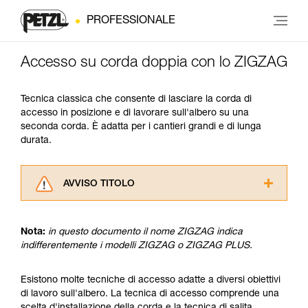
PROFESSIONALE
Accesso su corda doppia con lo ZIGZAG
Tecnica classica che consente di lasciare la corda di
accesso in posizione e di lavorare sull'albero su una
seconda corda. È adatta per i cantieri grandi e di lunga
durata.
AVVISO TITOLO
Leggere attentamente le istruzioni tecniche dei
prodotti utilizzati in questo consiglio prima di
Nota:
in questo documento il nome ZIGZAG indica
consultarlo. Dovete aver compreso le
indifferentemente i modelli ZIGZAG o ZIGZAG PLUS.
informazioni dell’istruzione tecnica per poter
capire queste ulteriori informazioni.
La padronanza di queste tecniche richiede una
Esistono molte tecniche di accesso adatte a diversi obiettivi
formazione ed un addestramento specifico.
di lavoro sull'albero. La tecnica di accesso comprende una
Verificate con un professionista la vostra