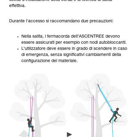
scelta d'installazione della corda e la tecnica di salita
capacità di rifare la manovra, da soli, in piena
effettiva.
sicurezza, prima di riprodurla autonomamente.
Forniamo esempi di tecniche relative alla vostra
Durante l'accesso si raccomandano due precauzioni:
attività. Ne possono esistere altre che non
vengono qui descritte.
Nella salita, i fermacorda dell’ASCENTREE devono
essere assicurati per esempio con nodi autobloccanti.
L’utilizzatore deve essere in grado di scendere in caso
di emergenza, senza significativi cambiamenti della
configurazione del materiale.