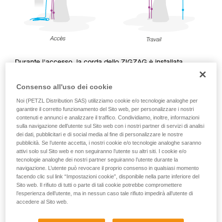
Durante l'accesso, la corda dello ZIGZAG è installata
doppia, con un punto di rinvio sull’ASCENTREE. Dopo
l'accesso, durante la fase di lavoro, il potatore potrà
Consenso all'uso dei cookie
scegliere di utilizzare lo ZIGZAG sia con corda doppia che
Noi (PETZL Distribution SAS) utilizziamo cookie e/o tecnologie analoghe per
singola con CHICANE, e di conseguenza installerà la propria
garantire il corretto funzionamento del Sito web, per personalizzare i nostri
corda di lavoro.
contenuti e annunci e analizzare il traffico. Condividiamo, inoltre, informazioni
sulla navigazione dell’utente sul Sito web con i nostri partner di servizi di analisi
dei dati, pubblicitari e di social media al fine di personalizzare le nostre
pubblicità. Se l’utente accetta, i nostri cookie e/o tecnologie analoghe saranno
attivi solo sul Sito web e non seguiranno l’utente su altri siti. I cookie e/o
Accesso
tecnologie analoghe dei nostri partner seguiranno l’utente durante la
navigazione. L’utente può revocare il proprio consenso in qualsiasi momento
facendo clic sul link “Impostazioni cookie”, disponibile nella parte inferiore del
Sito web. Il rifiuto di tutti o parte di tali cookie potrebbe compromettere
l’esperienza dell’utente, ma in nessun caso tale rifiuto impedirà all’utente di
accedere al Sito web.