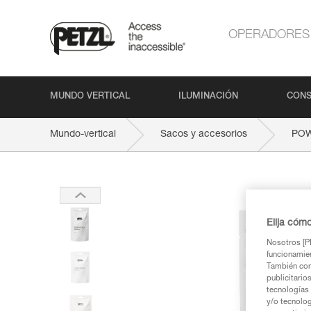
OPERADORES
MUNDO VERTICAL
ILUMINACIÓN
CONS
Mundo-vertical
Sacos y accesorios
PO
Elija cóm
Nosotros [PE
funcionamien
También com
publicitario
tecnologías 
y/o tecnolog