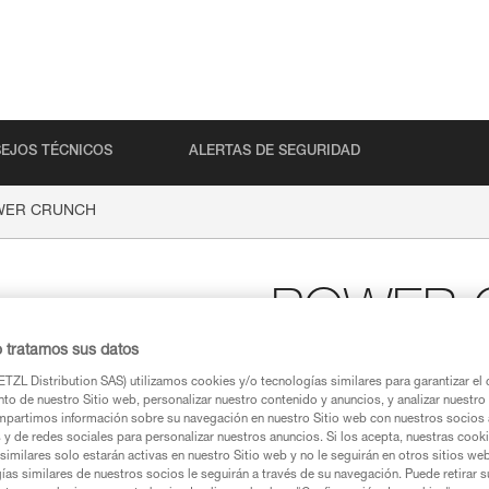
EJOS TÉCNICOS
ALERTAS DE SEGURIDAD
WER CRUNCH
POWER 
o tratamos sus datos
Magnesio en polvo gra
TZL Distribution SAS) utilizamos cookies y/o tecnologías similares para garantizar el 
to de nuestro Sitio web, personalizar nuestro contenido y anuncios, y analizar nuestro 
El magnesio en polvo granul
partimos información sobre su navegación en nuestro Sitio web con nuestros socios a
escalada. Está disponible en bo
s y de redes sociales para personalizar nuestros anuncios. Si los acepta, nuestras cook
necesidades de los escaladore
similares solo estarán activas en nuestro Sitio web y no le seguirán en otros sitios we
ías similares de nuestros socios le seguirán a través de su navegación. Puede retirar s