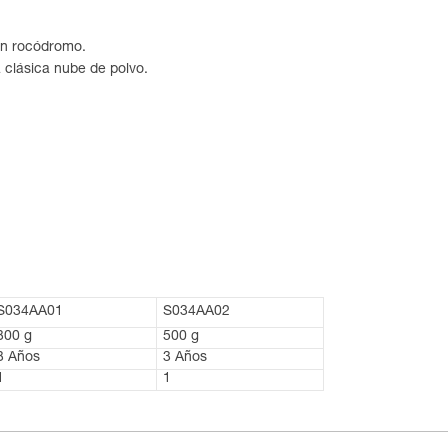
en rocódromo.
 clásica nube de polvo.
S034AA01
S034AA02
300 g
500 g
3 Años
3 Años
1
1