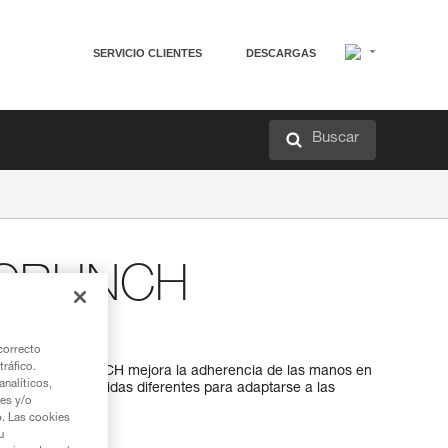
SERVICIO CLIENTES
DESCARGAS
Buscar
CRUNCH
nulado
correcto
tráfico.
ado POWER CRUNCH mejora la adherencia de las manos en
nalíticos,
lsas de tres medidas diferentes para adaptarse a las
ies y/o
s.
b. Las cookies
u