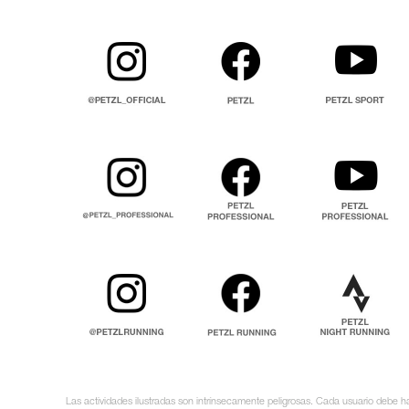
Las actividades ilustradas son intrínsecamente peligrosas. Cada usuario debe ha