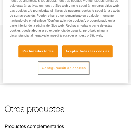
nuestros anuncios. Si los acepta, nuestras cookies y/o tecnologías similares
Funda de recambio para los absorbedores de energía
solo estarán activas en nuestro Sitio web y no le seguirán en otros sitios web.
ASAP’SORBER 20 y ASAP’SORBER 40. Varias referencias
Las cookies y/o tecnologías similares de nuestros socios le seguirán a través
disponibles en función de la generación de ASAP’SORBER.
de su navegación. Puede retirar su consentimiento en cualquier momento
haciendo clic en el enlace "Configuración de cookies", proporcionado en la
parte inferior de la página del Sitio web. Rechazar todas o parte de estas
cookies puede afectar a su experiencia de usuario, pero bajo ninguna
Descripción
circunstancia tal negativa le impedirá acceder a nuestro Sitio web.
Funda ASAP’SORBER 20/40 (referencia L071EC01)
Características técnicas
compatible con los absorbedores de energía
Rechazarlas todas
Aceptar todas las cookies
ASAP’SORBER comercializados a partir de 2026:
Características por referencia
Información técnica
- ASAP’SORBER 20, referencia L071AB00.
Configuración de cookies
- ASAP’SORBER 40, referencia L071AB01.
Referencia : L071EC01
FAQ
Funda ASAP’SORBER 20 (referencia L071EB01) y funda
Inspección
Compatible con : L071AB00, L071AB01
FAQ
ASAP’SORBER 40 (referencia L071EB02) compatibles
Garantía : 3 Años
con los absorbedores de energía comercializados entre
Pack : 1
Ver todo el contenido técnico
2019 y 2026:
Referencia : L071EB01
- Funda 20 (L071EB01) para ASAP’SORBER 20
Compatible con : L071AA00
(L071AA00).
Otros productos
Garantía : 3 Años
- Funda 40 (L071EB02) para ASAP’SORBER 40
Pack : 1
(L071AA01).
Referencia : L071EB02
Funda ASAP’SORBER 20 (referencia L71AAR 20) y funda
Productos complementarios
Compatible con : L071AA01