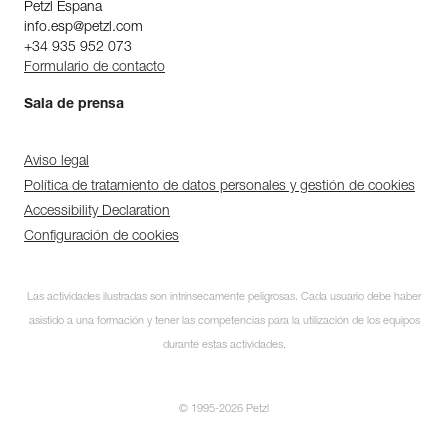
Petzl Espana
info.esp@petzl.com
+34 935 952 073
Formulario de contacto
Sala de prensa
Aviso legal
Política de tratamiento de datos personales y gestión de cookies
Accessibility Declaration
Configuración de cookies
Las actividades ilustradas son intrínsecamente peligrosas. Cada usuario debe haber
asistido a una formación y tener las competencias para la utilización de los equipos
durante estas actividades.
© 1995-2026 Petzl