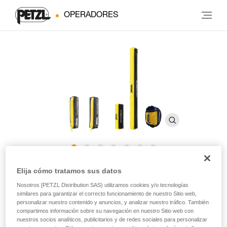
OPERADORES
Funda ASAP’SORBER 20/40
Elija cómo tratamos sus datos
Nosotros [PETZL Distribution SAS) utilizamos cookies y/o tecnologías
similares para garantizar el correcto funcionamiento de nuestro Sitio web,
Funda de recambio para absorbedor de energía
personalizar nuestro contenido y anuncios, y analizar nuestro tráfico. También
ASAP’SORBER
compartimos información sobre su navegación en nuestro Sitio web con
nuestros socios analíticos, publicitarios y de redes sociales para personalizar