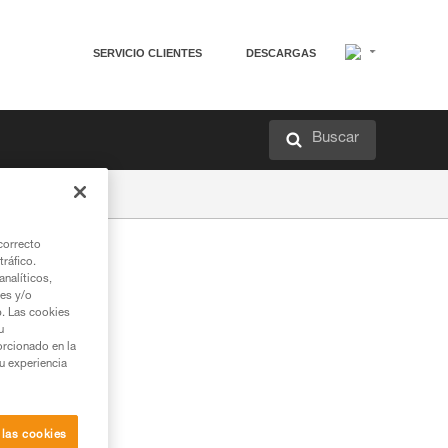
SERVICIO CLIENTES
DESCARGAS
Buscar
correcto
tráfico.
nalíticos,
ies y/o
b. Las cookies
u
orcionado en la
su experiencia
 las cookies