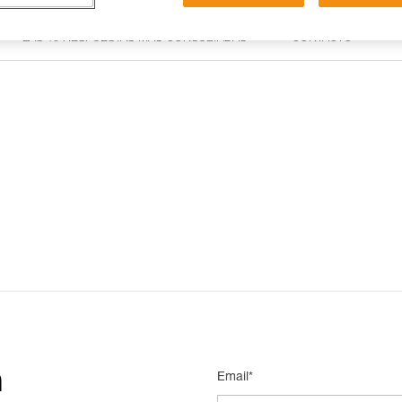
LAS 15 RESPUESTAS MÁS CONSULTADAS
CONTACTO
n
Email*