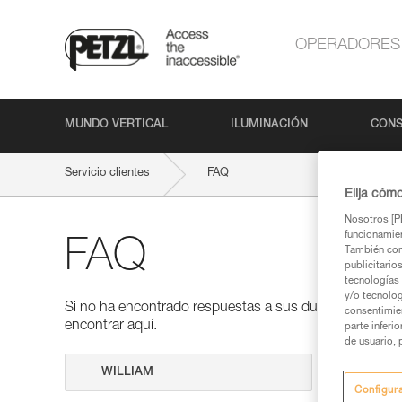
OPERADORES
MUNDO VERTICAL
ILUMINACIÓN
CONS
Servicio clientes
FAQ
Elija cóm
Nosotros [PE
funcionamien
FAQ
También com
publicitario
tecnologías 
y/o tecnolog
Si no ha encontrado respuestas a sus dudas en nuestra
consentimie
encontrar aquí.
parte inferi
de usuario, 
Realizar 
Configur