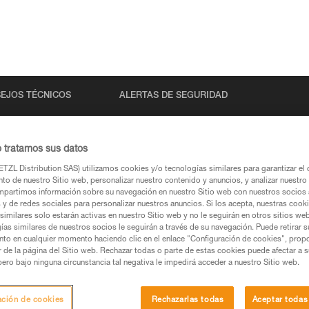
EJOS TÉCNICOS
ALERTAS DE SEGURIDAD
o tratamos sus datos
TZL Distribution SAS) utilizamos cookies y/o tecnologías similares para garantizar el 
to de nuestro Sitio web, personalizar nuestro contenido y anuncios, y analizar nuestro 
partimos información sobre su navegación en nuestro Sitio web con nuestros socios a
s y de redes sociales para personalizar nuestros anuncios. Si los acepta, nuestras cook
similares solo estarán activas en nuestro Sitio web y no le seguirán en otros sitios we
ías similares de nuestros socios le seguirán a través de su navegación. Puede retirar s
s páginas de productos y técnicas, las debería
nto en cualquier momento haciendo clic en el enlace "Configuración de cookies", prop
or de la página del Sitio web. Rechazar todas o parte de estas cookies puede afectar a 
pero bajo ninguna circunstancia tal negativa le impedirá acceder a nuestro Sitio web.
una búsqueda
ación de cookies
Rechazarlas todas
Aceptar todas