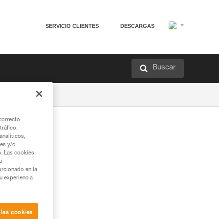
SERVICIO CLIENTES
DESCARGAS
Buscar
correcto
tráfico.
nalíticos,
ies y/o
b. Las cookies
u
orcionado en la
su experiencia
 las cookies