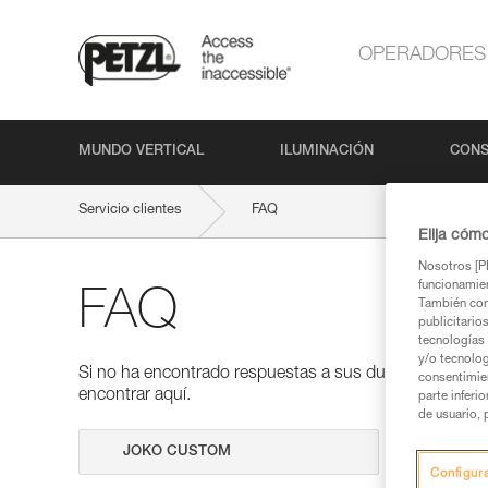
OPERADORES
MUNDO VERTICAL
ILUMINACIÓN
CONS
Servicio clientes
FAQ
Elija cóm
Nosotros [PE
funcionamien
FAQ
También com
publicitario
tecnologías 
y/o tecnolog
Si no ha encontrado respuestas a sus dudas en nuestra
consentimie
encontrar aquí.
parte inferi
de usuario, 
Realizar 
Configur