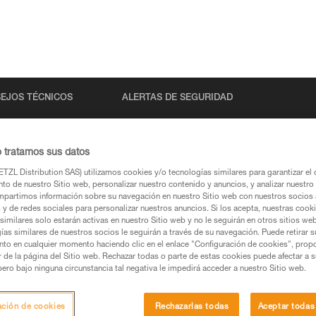
EJOS TÉCNICOS
ALERTAS DE SEGURIDAD
o tratamos sus datos
TZL Distribution SAS) utilizamos cookies y/o tecnologías similares para garantizar el 
to de nuestro Sitio web, personalizar nuestro contenido y anuncios, y analizar nuestro 
partimos información sobre su navegación en nuestro Sitio web con nuestros socios a
s y de redes sociales para personalizar nuestros anuncios. Si los acepta, nuestras cook
similares solo estarán activas en nuestro Sitio web y no le seguirán en otros sitios we
ías similares de nuestros socios le seguirán a través de su navegación. Puede retirar s
s páginas de productos y técnicas, las debería
nto en cualquier momento haciendo clic en el enlace "Configuración de cookies", prop
or de la página del Sitio web. Rechazar todas o parte de estas cookies puede afectar a 
pero bajo ninguna circunstancia tal negativa le impedirá acceder a nuestro Sitio web.
una búsqueda
ación de cookies
Rechazarlas todas
Aceptar todas