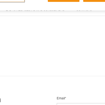
LAS 15 RESPUESTAS MÁS CONSULTADAS
CONTACTO
n
Email*