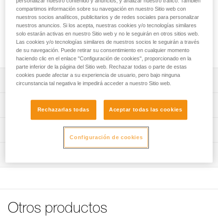
personalizar nuestro contenido y anuncios, y analizar nuestro tráfico. También
Los portaconectores del elemento de amarre se instalan en
compartimos información sobre su navegación en nuestro Sitio web con
nuestros socios analíticos, publicitarios y de redes sociales para personalizar
los tirantes de los arneses completos de las gamas
nuestros anuncios. Si los acepta, nuestras cookies y/o tecnologías similares
NEWTON, VOLT, AVAO, ASTRO y de los torsos TOP, TOP
solo estarán activas en nuestro Sitio web y no le seguirán en otros sitios web.
CROLL S y TOP CROLL L. Permiten guardar los conectores
Las cookies y/o tecnologías similares de nuestros socios le seguirán a través
MGO de los elementos de amarre anticaídas.
de su navegación. Puede retirar su consentimiento en cualquier momento
haciendo clic en el enlace "Configuración de cookies", proporcionado en la
parte inferior de la página del Sitio web. Rechazar todas o parte de estas
cookies puede afectar a su experiencia de usuario, pero bajo ninguna
Descripción
circunstancia tal negativa le impedirá acceder a nuestro Sitio web.
Compatible con los arneses de las gamas NEWTON (1),
Características técnicas
Rechazarlas todas
Aceptar todas las cookies
VOLT (2), AVAO (3), ASTRO y los torsos TOP, TOP CROLL
S y TOP CROLL L.
Materiales: poliamida y acero
Información técnica
Sistema para guardar los conectores MGO de los
Configuración de cookies
Peso: 45 g
elementos de amarre anticaídas, en cada tirante, que
Ficha técnica
permite que el elemento de amarre anticaídas no moleste
Inspección
Características por referencia
Descargar el pdf technical-notice-porte connecteurs-1
al usuario y tener los conectores al alcance de la mano.
FAQ
Referencia : C088AA00
En caso de caída, este sistema permite el despliegue del
FAQ
Colores : amarillo
absorbedor liberando los conectores MGO.
Garantía : 3 Años
Ver todo el contenido técnico
Pack : 1
(1) Versiones a partir de 2021.
Otros productos
(2) Versiones a partir de 2020.
Referencia : C088AA01