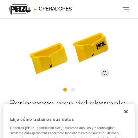
OPERADORES
Portaconectores del elemento
de amarre
Elija cómo tratamos sus datos
Nosotros [PETZL Distribution SAS) utilizamos cookies y/o tecnologías
Portaconectores del elemento de amarre (pack de 2)
similares para garantizar el correcto funcionamiento de nuestro Sitio web,