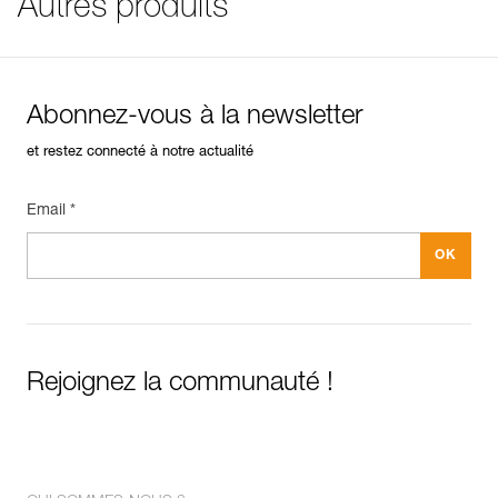
Autres produits
Lame en acier inoxydable pour augmenter la durabilité.
Référence : S92AY
Couleur(s) : jaune
Poids : 43 g
Garantie : 3 ans
Conditionnement : 1
Abonnez-vous à la newsletter
et restez connecté à notre actualité
Email *
Rejoignez la communauté !