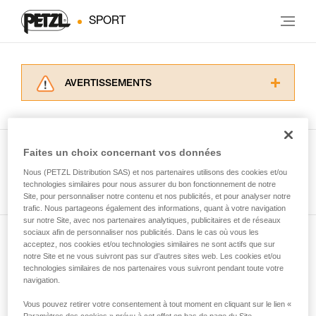
SPORT
AVERTISSEMENTS
Lisez attentivement les notices techniques des
produits utilisés dans ce conseil avant de le
consulter. Vous devez avoir compris les
informations de la notice technique pour
Faites un choix concernant vos données
pouvoir comprendre ce complément
Nous (PETZL Distribution SAS) et nos partenaires utilisons des cookies et/ou
Voir tous les conseils
d’informations.
technologies similaires pour nous assurer du bon fonctionnement de notre
Maîtriser ces techniques nécessite une
Site, pour personnaliser notre contenu et nos publicités, et pour analyser notre
formation et un entraînement spécifique. Validez
trafic. Nous partageons également des informations, quant à votre navigation
sur notre Site, avec nos partenaires analytiques, publicitaires et de réseaux
avec un professionnel votre capacité à refaire
sociaux afin de personnaliser nos publicités. Dans le cas où vous les
la manipulation, seul, en toute sécurité, avant
acceptez, nos cookies et/ou technologies similaires ne sont actifs que sur
Abonnez-vous à la newsletter
de la reproduire en autonomie.
notre Site et ne vous suivront pas sur d’autres sites web. Les cookies et/ou
Nous donnons des exemples de techniques
technologies similaires de nos partenaires vous suivront pendant toute votre
et restez connecté à notre actualité
liées à votre activité. Il peut en exister d’autres
navigation.
que nous ne décrivons pas ici.
Vous pouvez retirer votre consentement à tout moment en cliquant sur le lien «
Email *