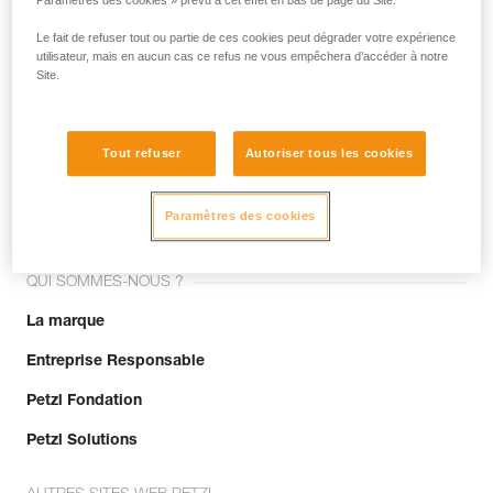
Paramètres des cookies » prévu à cet effet en bas de page du Site.
Le fait de refuser tout ou partie de ces cookies peut dégrader votre expérience
utilisateur, mais en aucun cas ce refus ne vous empêchera d’accéder à notre
Site.
Tout refuser
Autoriser tous les cookies
Rejoignez la communauté !
Paramètres des cookies
QUI SOMMES-NOUS ?
La marque
Entreprise Responsable
Petzl Fondation
Petzl Solutions