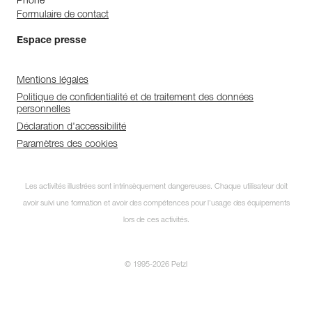
Phone
Formulaire de contact
Espace presse
Mentions légales
Politique de confidentialité et de traitement des données
personnelles
Déclaration d'accessibilité
Paramètres des cookies
Les activités illustrées sont intrinsèquement dangereuses. Chaque utilisateur doit
avoir suivi une formation et avoir des compétences pour l’usage des équipements
lors de ces activités.
© 1995-2026 Petzl