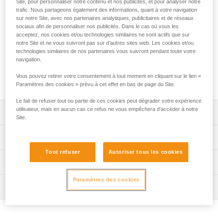
Site, pour personnaliser notre contenu et nos publicités, et pour analyser notre
s'échapper d'une zone crevassée
trafic. Nous partageons également des informations, quant à votre navigation
sur notre Site, avec nos partenaires analytiques, publicitaires et de réseaux
Destinée aux skieurs, RAD LINE 6 mm est une cordelette
sociaux afin de personnaliser nos publicités. Dans le cas où vous les
ultra-légère et compacte pour le secours en crevasse, la
acceptez, nos cookies et/ou technologies similaires ne sont actifs que sur
descente en rappel et l'encordement sur glacier pour
notre Site et ne vous suivront pas sur d’autres sites web. Les cookies et/ou
s'échapper d'une zone crevassée. Hyperstatique et souple,
technologies similaires de nos partenaires vous suivront pendant toute votre
navigation.
elle est dotée d'une gaine rugueuse, procurant une
excellente prise en main et facilitant les manipulations. Elle
Vous pouvez retirer votre consentement à tout moment en cliquant sur le lien «
est disponible en deux longueurs : 30 et 60 mètres.
Paramètres des cookies » prévu à cet effet en bas de page du Site.
Le fait de refuser tout ou partie de ces cookies peut dégrader votre expérience
utilisateur, mais en aucun cas ce refus ne vous empêchera d’accéder à notre
Descriptif
Site.
Ultra-légère et compacte :
Spécifications techniques
- seulement 22 grammes au mètre,
Tout refuser
Autoriser tous les cookies
- se transporte facilement dans le sac à dos, grâce à sa
Diamètre: 6 mm
Informations techniques
légèreté et sa compacité.
Poids au mètre: 22 g
Construction spécifique de la gaine :
Notice
Paramètres des cookies
Matière(s): polyéthylène haute densité (PEHD), polyester,
- compatible avec le bloqueur TIBLOC et les poulies-
Inspection
Télécharger le pdf technical-notice-RAD-LINE-2
polyamide
bloqueurs MICRO TRAXION et NANO TRAXION, grâce à
Déclaration de conformité
Procédure de vérification EPI
sa gaine spécifique renforcée en PEHD (1),
Certification(s): CE EN 564
Télécharger le pdf UE-Declaration-R011AAXX-RAD LINE
Télécharger le pdf verif-EPI-cordes-procedure-FR
- cordelette souple dotée d'une gaine rugueuse pour une