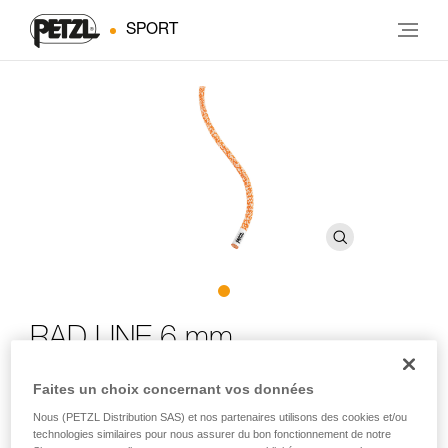
SPORT
RAD LINE 6 mm
Faites un choix concernant vos données
Cordelette hyperstatique, ultra-légère et compacte,
destinée aux skieurs pour le secours en crevasse, la
Nous (PETZL Distribution SAS) et nos partenaires utilisons des cookies et/ou
descente en rappel et l'encordement sur glacier pour
technologies similaires pour nous assurer du bon fonctionnement de notre