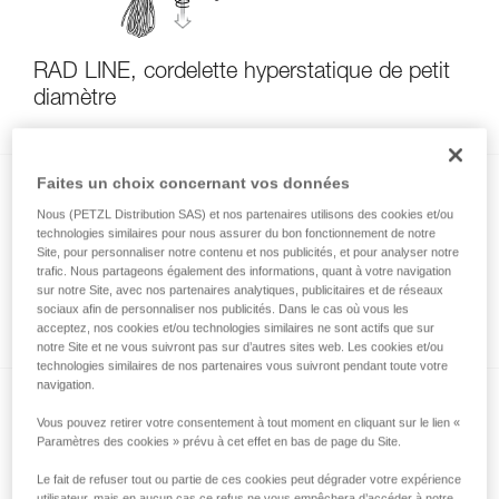
RAD LINE, cordelette hyperstatique de petit
diamètre
Faites un choix concernant vos données
Nous (PETZL Distribution SAS) et nos partenaires utilisons des cookies et/ou
technologies similaires pour nous assurer du bon fonctionnement de notre
Site, pour personnaliser notre contenu et nos publicités, et pour analyser notre
trafic. Nous partageons également des informations, quant à votre navigation
sur notre Site, avec nos partenaires analytiques, publicitaires et de réseaux
sociaux afin de personnaliser nos publicités. Dans le cas où vous les
Installer un rappel lors d’une descente à skis
acceptez, nos cookies et/ou technologies similaires ne sont actifs que sur
notre Site et ne vous suivront pas sur d’autres sites web. Les cookies et/ou
technologies similaires de nos partenaires vous suivront pendant toute votre
navigation.
Vous pouvez retirer votre consentement à tout moment en cliquant sur le lien «
Paramètres des cookies » prévu à cet effet en bas de page du Site.
Le fait de refuser tout ou partie de ces cookies peut dégrader votre expérience
utilisateur, mais en aucun cas ce refus ne vous empêchera d’accéder à notre