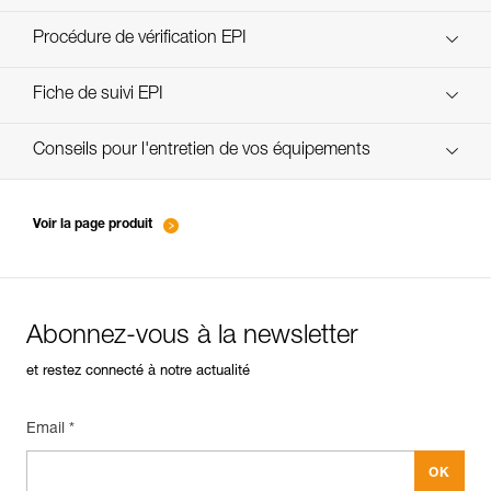
Technical Notice
Procédure de vérification EPI
verif-EPI-cordes-procedure-FR
Fiche de suivi EPI
verif-EPI-cordes-suivi- FR
Conseils pour l'entretien de vos équipements
entretien-cordes_FR
Voir la page produit
Abonnez-vous à la newsletter
et restez connecté à notre actualité
Email *