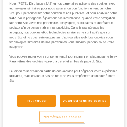
Vous allez préférer l'assurage à la grimpe ! NEOX est un
Nous (PETZL Distribution SAS) et nos partenaires utilisons des cookies et/ou
assureur avec blocage assisté pour la salle et la falaise.
technologies similaires pour nous assurer du bon fonctionnement de notre
Idéal pour l’escalade en tête, il dispose d’une roue intégrée
Site, pour personnaliser notre contenu et nos publicités, et pour analyser notre
trafic. Nous partageons également des informations, quant à votre navigation
procurant un coulissement extrêmement fluide de la corde
sur notre Site, avec nos partenaires analytiques, publicitaires et de réseaux
pour donner du mou rapidement au grimpeur. Sa poignée
sociaux afin de personnaliser nos publicités. Dans le cas où vous les
ergonomique permet de contrôler confortablement la
acceptez, nos cookies et/ou technologies similaires ne sont actifs que sur
descente. Il s'utilise avec l'ensemble des cordes à simple de
notre Site et ne vous suivront pas sur d’autres sites web. Les cookies et/ou
8,5 à 11 mm.
technologies similaires de nos partenaires vous suivront pendant toute votre
navigation.
Vous pouvez retirer votre consentement à tout moment en cliquant sur le lien «
Paramètres des cookies » prévu à cet effet en bas de page du Site.
NEOX®
Le fait de refuser tout ou partie de ces cookies peut dégrader votre expérience
utilisateur, mais en aucun cas ce refus ne vous empêchera d’accéder à notre
Site.
Tout refuser
Autoriser tous les cookies
Paramètres des cookies