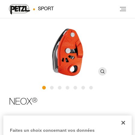
SPORT
®
NEOX
Assureur avec blocage assisté par came optimisé pour
l’escalade en tête
Faites un choix concernant vos données