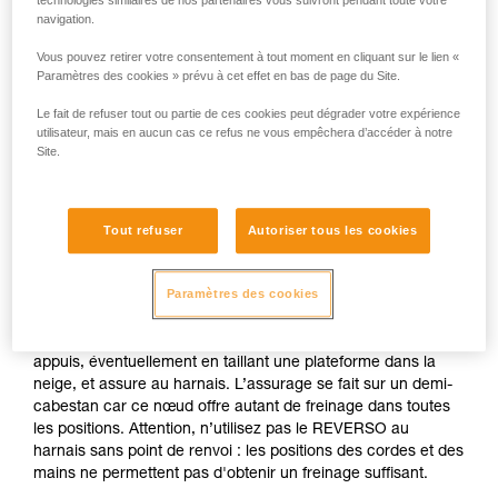
technologies similaires de nos partenaires vous suivront pendant toute votre
Assurage sur ancrage réalisé dans la
navigation.
neige
Vous pouvez retirer votre consentement à tout moment en cliquant sur le lien «
Paramètres des cookies » prévu à cet effet en bas de page du Site.
Si aucun ancrage naturel n'est disponible (becquet, arbre...),
Le fait de refuser tout ou partie de ces cookies peut dégrader votre expérience
réalisez un corps-mort sur votre piolet. Une fois longé vous
utilisateur, mais en aucun cas ce refus ne vous empêchera d’accéder à notre
pouvez lancer la corde avec un mousqueton pour que le
Site.
premier se connecte facilement.
N'assurez pas directement sur un ancrage dont la
Tout refuser
Autoriser tous les cookies
résistance est incertaine.
Paramètres des cookies
L'assureur est longé sur l'ancrage et reste bien en tension
pour limiter la possibilité de chocs (pensez à la CONNECT
ADJUST pour cet usage). L'assureur est bien calé sur ses
appuis, éventuellement en taillant une plateforme dans la
neige, et assure au harnais. L’assurage se fait sur un demi-
cabestan car ce nœud offre autant de freinage dans toutes
les positions. Attention, n’utilisez pas le REVERSO au
harnais sans point de renvoi : les positions des cordes et des
mains ne permettent pas d'obtenir un freinage suffisant.