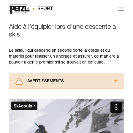
SPORT
Aide à l'équipier lors d'une descente à
skis
Le skieur qui descend en second porte la corde et du
matériel pour réaliser un ancrage et assurer, de manière à
pouvoir aider le premier s’il se trouvait en difficulté.
AVERTISSEMENTS
Lisez attentivement les notices techniques des
produits utilisés dans ce conseil avant de le
consulter. Vous devez avoir compris les
informations de la notice technique pour
pouvoir comprendre ce complément
d’informations.
Maîtriser ces techniques nécessite une