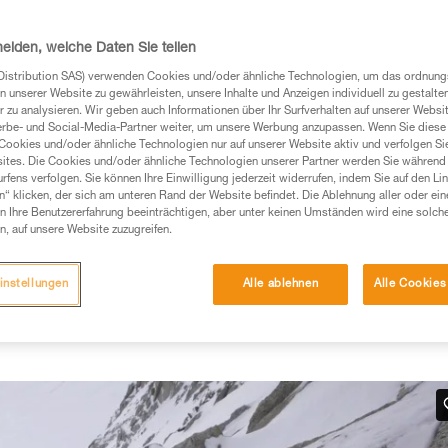
heiden, welche Daten Sie teilen
Distribution SAS) verwenden Cookies und/oder ähnliche Technologien, um das ordnu
n unserer Website zu gewährleisten, unsere Inhalte und Anzeigen individuell zu gestalte
 zu analysieren. Wir geben auch Informationen über Ihr Surfverhalten auf unserer Websi
Produkte, um die es in diesem Tech Tipp geht,
erbe- und Social-Media-Partner weiter, um unsere Werbung anzupassen. Wenn Sie diese 
Cookies und/oder ähnliche Technologien nur auf unserer Website aktiv und verfolgen Sie
te ziehen. Um diese Zusatzinformationen verstehen zu
ites. Die Cookies und/oder ähnliche Technologien unserer Partner werden Sie während 
auchsanweisung enthaltenen Informationen richtig
fens verfolgen. Sie können Ihre Einwilligung jederzeit widerrufen, indem Sie auf den Li
n“ klicken, der sich am unteren Rand der Website befindet. Die Ablehnung aller oder ein
 Ihre Benutzererfahrung beeinträchtigen, aber unter keinen Umständen wird eine solch
 eine entsprechende Ausbildung und ein spezielles
n, auf unsere Website zuzugreifen.
inem Profi, ob Sie in der Lage sind, den Vorgang
n eigenständig durchführen.
instellungen
Alle ablehnen
Alle Cookies
ivität verbundenen Techniken. Möglicherweise gibt es
chrieben werden.