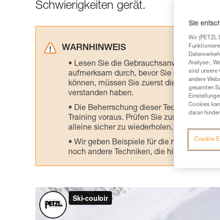
Schwierigkeiten gerät.
Sie entsc
Wir (PETZL 
Funktioniere
WARNHINWEIS
Datenverkehr
Lesen Sie die Gebrauchsanweisungen der 
Analyse-, W
sind unsere 
aufmerksam durch, bevor Sie diesen zu Ra
andere Webs
können, müssen Sie zuerst die in der Gebr
gesamten Sur
verstanden haben.
Einstellunge
Cookies kann
Die Beherrschung dieser Techniken setzt
daran hinder
Training voraus. Prüfen Sie zusammen mit e
alleine sicher zu wiederholen, bevor Sie ih
Cookie-E
Wir geben Beispiele für die mit Ihrer Akt
noch andere Techniken, die hier nicht bes