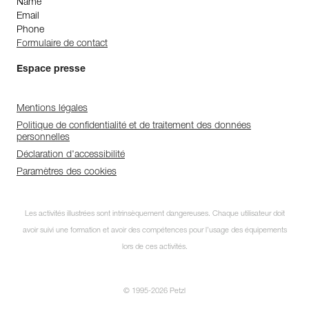
Name
Email
Phone
Formulaire de contact
Espace presse
Mentions légales
Politique de confidentialité et de traitement des données
personnelles
Déclaration d'accessibilité
Paramètres des cookies
Les activités illustrées sont intrinsèquement dangereuses. Chaque utilisateur doit
avoir suivi une formation et avoir des compétences pour l’usage des équipements
lors de ces activités.
© 1995-2026 Petzl