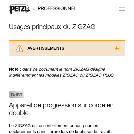
PROFESSIONNEL
Usages principaux du ZIGZAG
AVERTISSEMENTS
Lisez attentivement les notices techniques des
produits utilisés dans ce conseil avant de le
Note :
dans ce document le nom ZIGZAG désigne
consulter. Vous devez avoir compris les
indifféremment les modèles ZIGZAG ou ZIGZAG PLUS.
informations de la notice technique pour
pouvoir comprendre ce complément
d’informations.
Maîtriser ces techniques nécessite une
formation et un entraînement spécifique. Validez
Appareil de progression sur corde en
avec un professionnel votre capacité à refaire
double
la manipulation, seul, en toute sécurité, avant
de la reproduire en autonomie.
Nous donnons des exemples de techniques
Le ZIGZAG est essentiellement conçu pour les
liées à votre activité. Il peut en exister d’autres
déplacements dans l'arbre lors de la phase de travail :