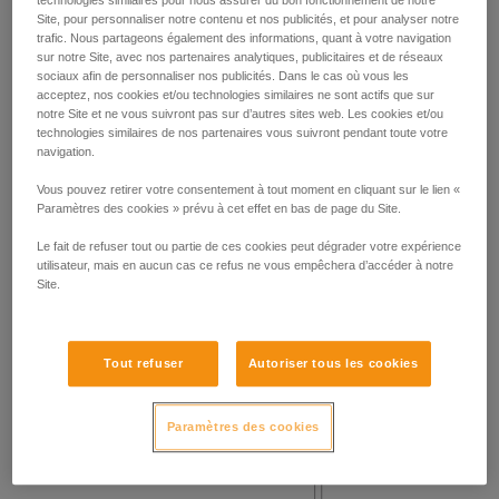
Site, pour personnaliser notre contenu et nos publicités, et pour analyser notre
Masse 140 kg.
trafic. Nous partageons également des informations, quant à votre navigation
Hauteur de chute 2 m.
sur notre Site, avec nos partenaires analytiques, publicitaires et de réseaux
Frottement de la longe sur une arête métallique de rayon 0,5
sociaux afin de personnaliser nos publicités. Dans le cas où vous les
mm.
acceptez, nos cookies et/ou technologies similaires ne sont actifs que sur
Exigence : la longe ne doit pas être sectionnée.
notre Site et ne vous suivront pas sur d’autres sites web. Les cookies et/ou
technologies similaires de nos partenaires vous suivront pendant toute votre
navigation.
Vous pouvez retirer votre consentement à tout moment en cliquant sur le lien «
Paramètres des cookies » prévu à cet effet en bas de page du Site.
Le fait de refuser tout ou partie de ces cookies peut dégrader votre expérience
utilisateur, mais en aucun cas ce refus ne vous empêchera d’accéder à notre
Site.
Tout refuser
Autoriser tous les cookies
Paramètres des cookies