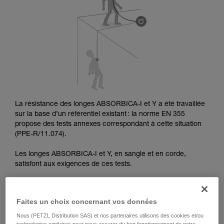
pouvoir comprendre ce complément
d’informations.
Maîtriser ces techniques nécessite une
formation et un entraînement spécifique. Validez
avec un professionnel votre capacité à refaire
la manipulation, seul, en toute sécurité, avant
de la reproduire en autonomie.
Nous donnons des exemples de techniques
liées à votre activité. Il peut en exister d’autres
que nous ne décrivons pas ici.
La résistance des longes ABSORBICA-I et Y a été travaillée
sur la base d’un référentiel existant : la norme EN 355
propose des tests annexes correspondant à cette situation
(PPE-R/11.074).
Les longes ABSORBICA-I et Y, en sangle et en corde,
satisfont aux exigences de ces tests.
Faites un choix concernant vos données
TEST DE CHUTE SUR ARÊTE DANS L’AXE
Nous (PETZL Distribution SAS) et nos partenaires utilisons des cookies et/ou
technologies similaires pour nous assurer du bon fonctionnement de notre