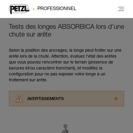
PROFESSIONNEL
Tests des longes ABSORBICA lors d’une
chute sur arête
Selon la position des ancrages, la longe peut frotter sur une
arête lors de la chute. Attention, évaluez l’état des arêtes
que vous pouvez rencontrer sur le terrain (présence de
bavures et/ou caractère tranchant), et modifiez la
configuration pour ne pas exposer votre longe à un
frottement sur arête.
AVERTISSEMENTS
Lisez attentivement les notices techniques des
produits utilisés dans ce conseil avant de le
consulter. Vous devez avoir compris les
informations de la notice technique pour