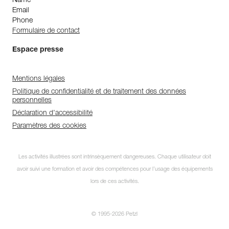
Name
Email
Phone
Formulaire de contact
Espace presse
Mentions légales
Politique de confidentialité et de traitement des données
personnelles
Déclaration d'accessibilité
Paramètres des cookies
Les activités illustrées sont intrinsèquement dangereuses. Chaque utilisateur doit
avoir suivi une formation et avoir des compétences pour l’usage des équipements
lors de ces activités.
© 1995-2026 Petzl