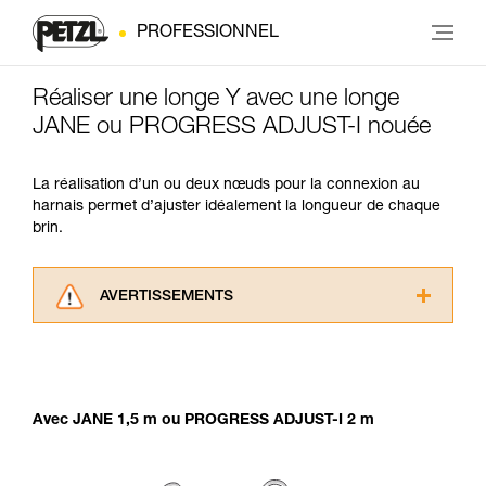
PROFESSIONNEL
Réaliser une longe Y avec une longe
JANE ou PROGRESS ADJUST-I nouée
La réalisation d’un ou deux nœuds pour la connexion au
harnais permet d’ajuster idéalement la longueur de chaque
brin.
AVERTISSEMENTS
Lisez attentivement les notices techniques des
produits utilisés dans ce conseil avant de le
consulter. Vous devez avoir compris les
informations de la notice technique pour
Avec JANE 1,5 m ou PROGRESS ADJUST-I 2 m
pouvoir comprendre ce complément
d’informations.
Maîtriser ces techniques nécessite une