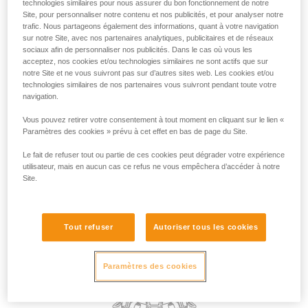
technologies similaires pour nous assurer du bon fonctionnement de notre
Du point de vue réglementaire, c’est la certification EN 358
Site, pour personnaliser notre contenu et nos publicités, et pour analyser notre
qui couvre l’utilisation des points d’attache en retenue.
trafic. Nous partageons également des informations, quant à votre navigation
Cependant, en l’absence de risque de chute et donc de
sur notre Site, avec nos partenaires analytiques, publicitaires et de réseaux
suspension dans le harnais, dans la pratique, n’importe quel
sociaux afin de personnaliser nos publicités. Dans le cas où vous les
acceptez, nos cookies et/ou technologies similaires ne sont actifs que sur
point d’attache du harnais peut être utilisé pour la retenue.
notre Site et ne vous suivront pas sur d’autres sites web. Les cookies et/ou
technologies similaires de nos partenaires vous suivront pendant toute votre
navigation.
Le choix du point d’attache utilisé pour la retenue peut être
dicté par le besoin spécifique de la tâche à accomplir, par
Vous pouvez retirer votre consentement à tout moment en cliquant sur le lien «
exemple, préférer un point dorsal pour que la longe ne se
Paramètres des cookies » prévu à cet effet en bas de page du Site.
trouve pas dans l’espace de travail devant l’utilisateur.
Le fait de refuser tout ou partie de ces cookies peut dégrader votre expérience
utilisateur, mais en aucun cas ce refus ne vous empêchera d’accéder à notre
Site.
Tout refuser
Autoriser tous les cookies
Paramètres des cookies