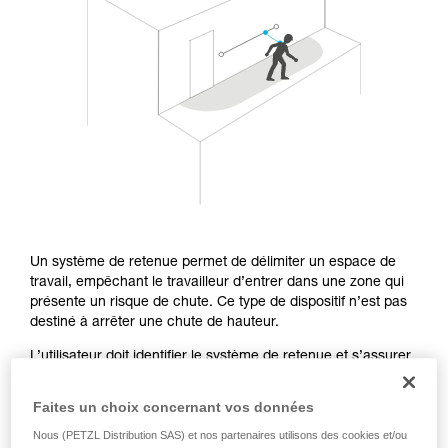
Maîtriser ces techniques nécessite une
formation et un entraînement spécifique. Validez
avec un professionnel votre capacité à refaire
la manipulation, seul, en toute sécurité, avant
de la reproduire en autonomie.
Nous donnons des exemples de techniques
liées à votre activité. Il peut en exister d’autres
que nous ne décrivons pas ici.
Un système de retenue permet de délimiter un espace de
travail, empêchant le travailleur d’entrer dans une zone qui
présente un risque de chute. Ce type de dispositif n’est pas
destiné à arrêter une chute de hauteur.
L’utilisateur doit identifier le système de retenue et s’assurer
que ce système empêche effectivement de se mettre en
situation de chute.
Faites un choix concernant vos données
Nous (PETZL Distribution SAS) et nos partenaires utilisons des cookies et/ou