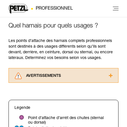
PROFESSIONNEL
Quel harnais pour quels usages ?
Les points d’attache des harnais complets professionnels
sont destinés à des usages différents selon qu’ils sont
devant, derrière, en ceinture, dorsal ou sternal, ou encore
latéraux. Déterminez vos besoins selon vos usages.
AVERTISSEMENTS
Lisez attentivement les notices techniques des
produits utilisés dans ce conseil avant de le
consulter. Vous devez avoir compris les
informations de la notice technique pour
Légende
pouvoir comprendre ce complément
d’informations.
Point d’attache d’arrêt des chutes (sternal
Maîtriser ces techniques nécessite une
ou dorsal)
formation et un entraînement spécifique. Validez