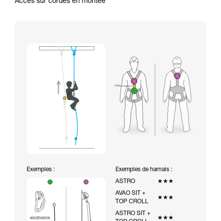
Accès sur cordes en montée
Exemples :
Exemples de harnais :
ASTRO
★★★
AVAO SIT +
★★★
TOP CROLL
ASTRO SIT +
★★★