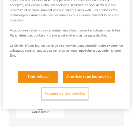
sociaux afin de personnaliser nos publicités. Dans le cas où vous les
acceptez, nos cookies et/ou technologies similaires ne sont actifs que sur
notre Site et ne vous suivront pas sur d’autres sites web. Les cookies et/ou
technologies similaires de nos partenaires vous suivront pendant toute votre
navigation.
Vous pouvez retirer votre consentement à tout moment en cliquant sur le lien «
Paramètres des cookies » prévu à cet effet en bas de page du Site.
Le fait de refuser tout ou partie de ces cookies peut dégrader votre expérience
utilisateur, mais en aucun cas ce refus ne vous empêchera d’accéder à notre
Site.
Exemple :
Exemples de harnais :
Tout refuser
Autoriser tous les cookies
NEWTON
★★★
VOLT
★★★
AVAO
★
Paramètres des cookies
ASTRO
★