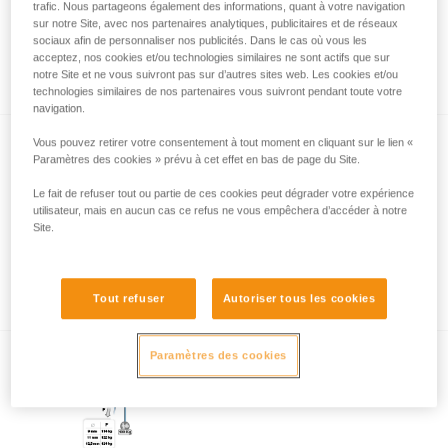
trafic. Nous partageons également des informations, quant à votre navigation
sur notre Site, avec nos partenaires analytiques, publicitaires et de réseaux
sociaux afin de personnaliser nos publicités. Dans le cas où vous les
acceptez, nos cookies et/ou technologies similaires ne sont actifs que sur
Comment calculer le rapport de mouflage
notre Site et ne vous suivront pas sur d’autres sites web. Les cookies et/ou
technologies similaires de nos partenaires vous suivront pendant toute votre
navigation.
Vous pouvez retirer votre consentement à tout moment en cliquant sur le lien «
Paramètres des cookies » prévu à cet effet en bas de page du Site.
Le fait de refuser tout ou partie de ces cookies peut dégrader votre expérience
utilisateur, mais en aucun cas ce refus ne vous empêchera d’accéder à notre
Site.
Utilisation des poulies avec des cordes ou
cordelettes de petit diamètre
Tout refuser
Autoriser tous les cookies
Paramètres des cookies