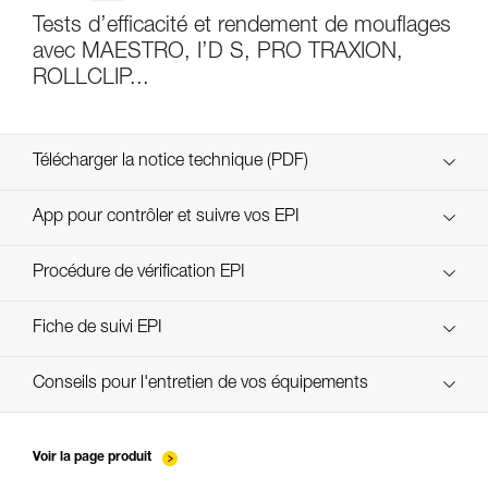
Tests d’efficacité et rendement de mouflages
avec MAESTRO, I’D S, PRO TRAXION,
ROLLCLIP...
Télécharger la notice technique (PDF)
Technical Notice
App pour contrôler et suivre vos EPI
découvrez ePPEcentre
Procédure de vérification EPI
verif-EPI-poulies-procedure-FR
Fiche de suivi EPI
verif-EPI-poulies-suivi-FR
Conseils pour l'entretien de vos équipements
entretien-poulies-FR
Voir la page produit