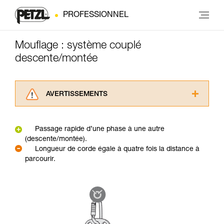
PROFESSIONNEL
Mouflage : système couplé
descente/montée
AVERTISSEMENTS
Lisez attentivement les notices techniques des
produits utilisés dans ce conseil avant de le
Passage rapide d’une phase à une autre
consulter. Vous devez avoir compris les
(descente/montée).
informations de la notice technique pour
Longueur de corde égale à quatre fois la distance à
pouvoir comprendre ce complément
parcourir.
d’informations.
Maîtriser ces techniques nécessite une
formation et un entraînement spécifique. Validez
avec un professionnel votre capacité à refaire
la manipulation, seul, en toute sécurité, avant
de la reproduire en autonomie.
Nous donnons des exemples de techniques