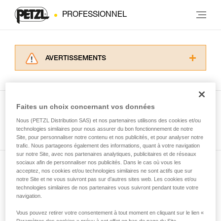
PROFESSIONNEL
AVERTISSEMENTS
Lisez attentivement les notices techniques des
produits utilisés dans ce conseil avant de le
consulter. Vous devez avoir compris les
informations de la notice technique pour
Faites un choix concernant vos données
pouvoir comprendre ce complément
Nous (PETZL Distribution SAS) et nos partenaires utilisons des cookies et/ou
Voir tous les conseils
d’informations.
technologies similaires pour nous assurer du bon fonctionnement de notre
Maîtriser ces techniques nécessite une
Site, pour personnaliser notre contenu et nos publicités, et pour analyser notre
formation et un entraînement spécifique. Validez
trafic. Nous partageons également des informations, quant à votre navigation
sur notre Site, avec nos partenaires analytiques, publicitaires et de réseaux
avec un professionnel votre capacité à refaire
sociaux afin de personnaliser nos publicités. Dans le cas où vous les
la manipulation, seul, en toute sécurité, avant
acceptez, nos cookies et/ou technologies similaires ne sont actifs que sur
Abonnez-vous à la newsletter
de la reproduire en autonomie.
notre Site et ne vous suivront pas sur d’autres sites web. Les cookies et/ou
Nous donnons des exemples de techniques
technologies similaires de nos partenaires vous suivront pendant toute votre
et restez connecté à notre actualité
liées à votre activité. Il peut en exister d’autres
navigation.
que nous ne décrivons pas ici.
Vous pouvez retirer votre consentement à tout moment en cliquant sur le lien «
Email *