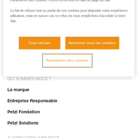
Paramètres des cookies » prévu à cet effet en bas de page du Site.
Le fait de refuser tout ou partie de ces cookies peut dégrader votre expérience
utilisateur, mais en aucun cas ce refus ne vous empêchera d’accéder à notre
Site.
Tout refuser
Autoriser tous les cookies
Rejoignez la communauté !
Paramètres des cookies
QUI SOMMES-NOUS ?
La marque
Entreprise Responsable
Petzl Fondation
Petzl Solutions