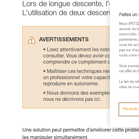
Lors de longue descente, l’élongati
L’utilisation de deux descendeurs en 
Faites un
Nous (PETZL 
assurer du b
notre trafic
AVERTISSEMENTS
partenaires 
vous les acc
Lisez attentivement les notices technique
pas sur d’au
consulter. Vous devez avoir compris les in
toute votre 
comprendre ce complément d’informations
Vous pouvez 
Maîtriser ces techniques nécessite une f
cet effet en
un professionnel votre capacité à refaire la
Le fait de r
reproduire en autonomie.
refus ne vou
Nous donnons des exemples de techniques l
nous ne décrivons pas ici.
Paramètr
Une solution peut permettre d’améliorer cette prob
les manipuler simultanément.