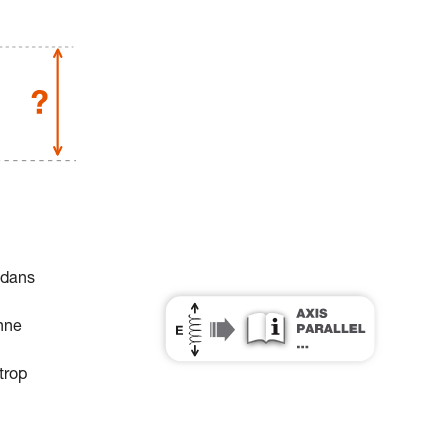
 dans
nne
trop