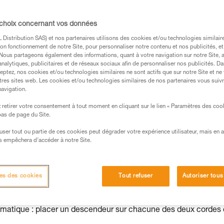
on des cordes peut devenir problématique.
parallèle permet de limiter cette élongation.
 choix concernant vos données
Distribution SAS) et nos partenaires utilisons des cookies et/ou technologies similai
on fonctionnement de notre Site, pour personnaliser notre contenu et nos publicités, et
. Nous partageons également des informations, quant à votre navigation sur notre Site, 
analytiques, publicitaires et de réseaux sociaux afin de personnaliser nos publicités. Da
eptez, nos cookies et/ou technologies similaires ne sont actifs que sur notre Site et ne
s des produits utilisés dans ce conseil avant de le
tres sites web. Les cookies et/ou technologies similaires de nos partenaires vous suiv
formations de la notice technique pour pouvoir
navigation.
.
retirer votre consentement à tout moment en cliquant sur le lien « Paramètres des coo
ormation et un entraînement spécifique. Validez avec
 bas de page du Site.
 manipulation, seul, en toute sécurité, avant de la
efuser tout ou partie de ces cookies peut dégrader votre expérience utilisateur, mais en 
s empêchera d’accéder à notre Site.
iées à votre activité. Il peut en exister d’autres que
es des cookies
Tout refuser
Autoriser tous
lématique : placer un descendeur sur chacune des deux cordes 