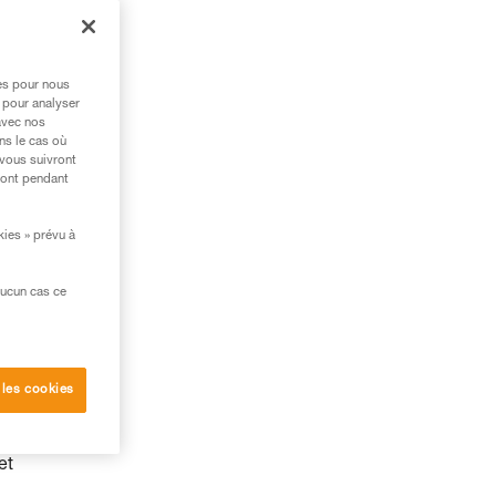
res pour nous
 pour analyser
avec nos
ns le cas où
 vous suivront
ront pendant
kies » prévu à
aucun cas ce
 les cookies
et