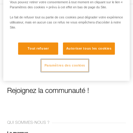
Vous pouvez retirer votre consentement à tout moment en cliquant sur le lien «
Paramètres des cookies » prévu à cet effet en bas de page du Site.
Le fait de refuser tout ou partie de ces cookies peut dégrader votre expérience
Abonnez-vous à la newsletter
utilisateur, mais en aucun cas ce refus ne vous empêchera d’accéder à notre
Site.
et restez connecté à notre actualité
Email *
Tout refuser
Autoriser tous les cookies
Paramètres des cookies
Rejoignez la communauté !
QUI SOMMES-NOUS ?