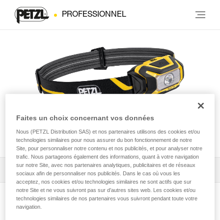
PROFESSIONNEL
Faites un choix concernant vos données
Nous (PETZL Distribution SAS) et nos partenaires utilisons des cookies et/ou
ARIA® 1R
technologies similaires pour nous assurer du bon fonctionnement de notre
Site, pour personnaliser notre contenu et nos publicités, et pour analyser notre
trafic. Nous partageons également des informations, quant à votre navigation
sur notre Site, avec nos partenaires analytiques, publicitaires et de réseaux
Télécharger la notice technique (PDF)
sociaux afin de personnaliser nos publicités. Dans le cas où vous les
acceptez, nos cookies et/ou technologies similaires ne sont actifs que sur
notre Site et ne vous suivront pas sur d’autres sites web. Les cookies et/ou
Technical Notice
technologies similaires de nos partenaires vous suivront pendant toute votre
Voir la page produit
navigation.