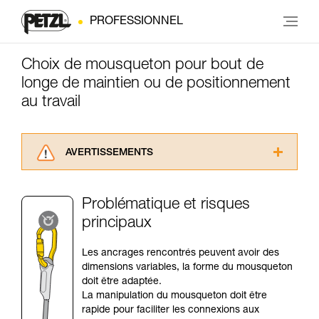
PROFESSIONNEL
Choix de mousqueton pour bout de
longe de maintien ou de positionnement
au travail
AVERTISSEMENTS
Lisez attentivement les notices techniques des
produits utilisés dans ce conseil avant de le
Problématique et risques
consulter. Vous devez avoir compris les
principaux
informations de la notice technique pour
pouvoir comprendre ce complément
d’informations.
Les ancrages rencontrés peuvent avoir des
Maîtriser ces techniques nécessite une
dimensions variables, la forme du mousqueton
formation et un entraînement spécifique. Validez
doit être adaptée.
avec un professionnel votre capacité à refaire
La manipulation du mousqueton doit être
la manipulation, seul, en toute sécurité, avant
rapide pour faciliter les connexions aux