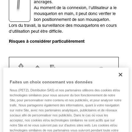
de la reproduire en autonomie.
ancrages.
Nous donnons des exemples de techniques
Au moment de la connexion, l'utilisateur a le
liées à votre activité. Il peut en exister d’autres
mousqueton en main, il peut donc vérifier le
que nous ne décrivons pas ici.
bon positionnement de son mousqueton.
Lors du travail, la surveillance des mousquetons en cours
d'utilisation peut être difficile.
Risques à considérer particulièrement
Faites un choix concernant vos données
Nous (PETZL Distribution SAS) et nos partenaires utilisons des cookies et/ou
technologies similaires pour nous assurer du bon fonctionnement de notre
Site, pour personnaliser notre contenu et nos publicités, et pour analyser notre
trafic. Nous partageons également des informations, quant à votre navigation
sur notre Site, avec nos partenaires analytiques, publicitaires et de réseaux
Recommandation de mousqueton et
sociaux afin de personnaliser nos publicités. Dans le cas où vous les
accessoires
acceptez, nos cookies et/ou technologies similaires ne sont actifs que sur
notre Site et ne vous suivront pas sur d’autres sites web. Les cookies et/ou
technologies similaires de nos partenaires vous suivront pendant toute votre