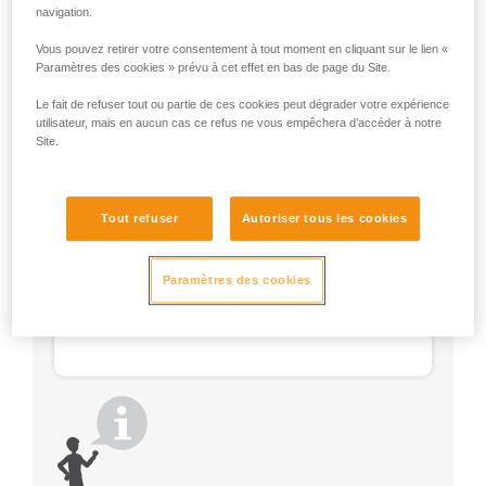
Utilisez un VERTIGO TWIST-LOCK avec un système
navigation.
de maintien (STRING, TANGA, manchon plastique).
Vous pouvez retirer votre consentement à tout moment en cliquant sur le lien «
Paramètres des cookies » prévu à cet effet en bas de page du Site.
Le fait de refuser tout ou partie de ces cookies peut dégrader votre expérience
utilisateur, mais en aucun cas ce refus ne vous empêchera d’accéder à notre
Site.
Tout refuser
Autoriser tous les cookies
Paramètres des cookies