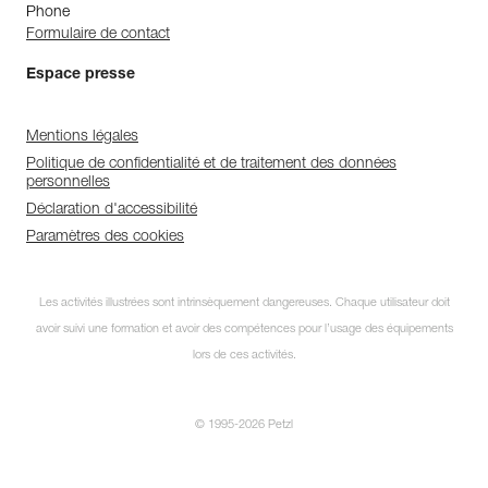
Phone
Formulaire de contact
Espace presse
Mentions légales
Politique de confidentialité et de traitement des données
personnelles
Déclaration d'accessibilité
Paramètres des cookies
Les activités illustrées sont intrinsèquement dangereuses. Chaque utilisateur doit
avoir suivi une formation et avoir des compétences pour l’usage des équipements
lors de ces activités.
© 1995-2026 Petzl