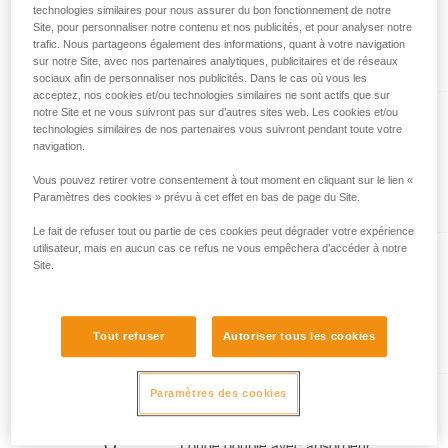
d’informations.
technologies similaires pour nous assurer du bon fonctionnement de notre
Maîtriser ces techniques nécessite une
Site, pour personnaliser notre contenu et nos publicités, et pour analyser notre
formation et un entraînement spécifique. Validez
trafic. Nous partageons également des informations, quant à votre navigation
Présent dans l'article
avec un professionnel votre capacité à refaire
sur notre Site, avec nos partenaires analytiques, publicitaires et de réseaux
sociaux afin de personnaliser nos publicités. Dans le cas où vous les
la manipulation, seul, en toute sécurité, avant
acceptez, nos cookies et/ou technologies similaires ne sont actifs que sur
de la reproduire en autonomie.
notre Site et ne vous suivront pas sur d’autres sites web. Les cookies et/ou
Nous donnons des exemples de techniques
technologies similaires de nos partenaires vous suivront pendant toute votre
ABSORBICA®-I 80
liées à votre activité. Il peut en exister d’autres
navigation.
que nous ne décrivons pas ici.
Longe simple avec absorbeur
Vous pouvez retirer votre consentement à tout moment en cliquant sur le lien «
d'énergie intégré
Paramètres des cookies » prévu à cet effet en bas de page du Site.
Le fait de refuser tout ou partie de ces cookies peut dégrader votre expérience
utilisateur, mais en aucun cas ce refus ne vous empêchera d’accéder à notre
Site.
ABSORBICA®-I 150
Longe simple avec absorbeur
d'énergie intégré
Tout refuser
Autoriser tous les cookies
Paramètres des cookies
ABSORBICA®-Y 80
Longe double avec absorbeur