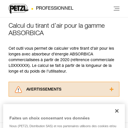
PROFESSIONNEL
Calcul du tirant d’air pour la gamme
ABSORBICA
Cet outil vous permet de calculer votre tirant d’air pour les
longes avec absorbeur d’énergie ABSORBICA
commercialisées à partir de 2020 (référence commerciale
L0XXXXXX). Le calcul se fait à partir de la longueur de la
longe et du poids de l’utilisateur.
AVERTISSEMENTS
Lisez attentivement les notices techniques des
produits utilisés dans ce conseil avant de le
Cliquer ici pour accéder au module de calcul du tirant d'air
consulter. Vous devez avoir compris les
informations de la notice technique pour
Faites un choix concernant vos données
pouvoir comprendre ce complément
Nous (PETZL Distribution SAS) et nos partenaires utilisons des cookies et/ou