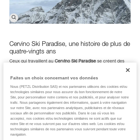
Cervino Ski Paradise, une histoire de plus de
quatre-vingts ans
Ceux qui travaillent au
Cervino Ski Paradise
se créent des
émotions chaque jour, mais pour cela, il faut être parfait,
attentif à l'entretien et à la sécurité. Des émotions qui ont
Faites un choix concernant vos données
une terrain exceptionnel dans l'une des zones touristiques
les plus vastes et panoramiques des Alpes, au pied du
Nous (PETZL Distribution SAS) et nos partenaires utilisons des cookies et/ou
technologies similaires pour nous assurer du bon fonctionnement de notre
majestueux
Mont Cervin
. 26 remontées mécaniques
Site, pour personnaliser notre contenu et nos publicités, et pour analyser notre
atteignant l'altitude maximale de 3 458 mètres et 101 pistes
trafic. Nous partageons également des informations, quant à votre navigation
de descente. Plus d'1 000 000 de visiteurs, rien que pendant
sur notre Site, avec nos partenaires analytiques, publicitaires et de réseaux
la saison hivernale, et plus de 1 000 opérations de
sociaux afin de personnaliser nos publicités. Dans le cas où vous les
sauvetage chaque année, 105 000 visiteurs l'été, 425 000
acceptez, nos cookies et/ou technologies similaires ne sont actifs que sur
billets vendus en moyenne par saison, 140 ouvriers, 20
notre Site et ne vous suivront pas sur d’autres sites web. Les cookies et/ou
technologies similaires de nos partenaires vous suivront pendant toute votre
techniciens d'entretien et 110 personnes employées à
navigation.
l'entretien des pistes et au secours.