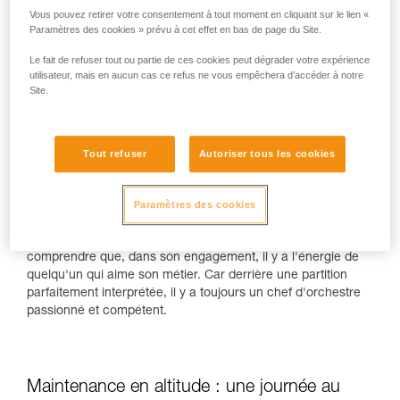
Les chiffres de Cervino Spa parlent d'eux-mêmes : "c'est
Vous pouvez retirer votre consentement à tout moment en cliquant sur le lien «
une entreprise qui opère dans le monde des remontées
Paramètres des cookies » prévu à cet effet en bas de page du Site.
mécaniques depuis 85 ans, comme nous le rappelle Daniele
Le fait de refuser tout ou partie de ces cookies peut dégrader votre expérience
Herin, directeur des opérations de Cervino Spa, nous
utilisateur, mais en aucun cas ce refus ne vous empêchera d’accéder à notre
sommes parmi les plus grandes entreprises de toute l'Italie,
Site.
et même d'Europe, à réaliser ce type d'activité. Nous
opérons de concert avec nos collègues suisses, puisque
nous sommes reliés par un système de remontées
mécaniques, le
Matterhorn Alpine Crossing
, qui a vu le jour
Tout refuser
Autoriser tous les cookies
l'année dernière et qui nous permet d'atteindre Zermatt. Nos
installations s'étendent de 2.050 mètres de Cervinia jusqu'à
3.458 mètres du téléphérique Cime Bianche Laghi - Plateau
Paramètres des cookies
Rosà ".
Quelques mots échangés avec Daniele suffisent pour
comprendre que, dans son engagement, il y a l'énergie de
quelqu'un qui aime son métier. Car derrière une partition
parfaitement interprétée, il y a toujours un chef d'orchestre
passionné et compétent.
Maintenance en altitude : une journée au