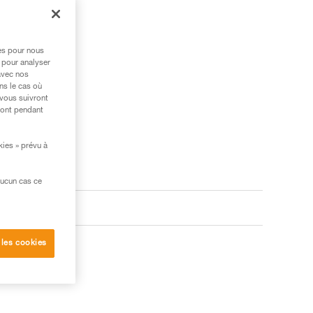
res pour nous
 pour analyser
avec nos
ns le cas où
 vous suivront
ront pendant
kies » prévu à
aucun cas ce
 les cookies