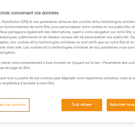
Trouvez un revendeur
 choix concernant vos données
Distribution SAS) et nos partenaires utilisons des cookies et/ou technologies similai
on fonctionnement de notre Site, pour personnaliser notre contenu et nos publicités, et
. Nous partageons également des informations, quant à votre navigation sur notre Site, 
analytiques, publicitaires et de réseaux sociaux afin de personnaliser nos publicités. Da
eptez, nos cookies et/ou technologies similaires ne sont actifs que sur notre Site et ne
tres sites web. Les cookies et/ou technologies similaires de nos partenaires vous suiv
navigation.
retirer votre consentement à tout moment en cliquant sur le lien « Paramètres des coo
 bas de page du Site.
efuser tout ou partie de ces cookies peut dégrader votre expérience utilisateur, mais en 
s empêchera d’accéder à notre Site.
Autres produits
Inspection
es des cookies
Tout refuser
Autoriser tous