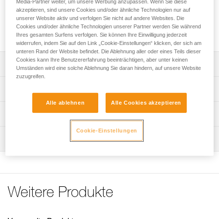
Media-Partner weiter, um unsere Werbung anzupassen. Wenn Sie diese
Die NANO TRAXION ist eine für taktische Einsätze und
akzeptieren, sind unsere Cookies und/oder ähnliche Technologien nur auf
Rettungssituationen konzipierte ultraleichte (53 g), kompakte
unserer Website aktiv und verfolgen Sie nicht auf andere Websites. Die
Umlenkrolle mit Rücklaufsperre. Das gekapselte Kugellager
Cookies und/oder ähnliche Technologien unserer Partner werden Sie während
gewährleistet einen ausgezeichneten Wirkungsgrad (91 %).
Ihres gesamten Surfens verfolgen. Sie können Ihre Einwilligung jederzeit
widerrufen, indem Sie auf den Link „Cookie-Einstellungen“ klicken, der sich am
unteren Rand der Website befindet. Die Ablehnung aller oder eines Teils dieser
Cookies kann Ihre Benutzererfahrung beeinträchtigen, aber unter keinen
Leistungsverzeichnis
Umständen wird eine solche Ablehnung Sie daran hindern, auf unsere Website
zuzugreifen.
Ultraleicht und ultrakompakt:
Technische Spezifikationen
- nur 53 g,
Alle ablehnen
Alle Cookies akzeptieren
- extrem kompakte Bauweise,
Gewicht: 53 g
Technische Informationen
- Loch zum Durchfädeln einer Reepschnur, um einen
Zertifizierung(en): CE EN 567, UIAA
Sm’D-Karabiner mit der Umlenkrolle zu verbinden, so dass
Gebrauchsanleitung
Cookie-Einstellungen
sie nicht verloren gehen können.
Durchmesser min.: 7 mm
Wartung
Das PDF herunterladen technical-notice-NANO-TRAXION-
Konzipiert für Rettungseinsätze.
1
Durchmesser max.: 11 mm
Ablauf der PSA-Prüfung
Hoher Wirkungsgrad und Effizienz:
Konformitätserklärung
Seilscheibe (Typ): gekapseltes Kugellager
Das PDF herunterladen verif-EPI-poulies_bloqueurs-
- Das gekapselte Kugellager garantiert einen
Das PDF herunterladen UE-Declaration-P053AAXX-NANO
procedure_DE
Durchmesser der Seilscheibe: 18 mm
ausgezeichneten Wirkungsgrad (91 %).
TRAXION
Weitere Produkte
- Blockiert selbst an verschmutzten oder vereisten Seilen.
Bruchlast: 2 x 7,5 = 15 kN
PSA-Prüfbogen
Pflegeempfehlungen für Ihre Ausrüstung
- Für die Verwendung an Seilen von 7 bis 11 mm
Das PDF herunterladen verif-EPI-poulies_bloqueurs-
Bruchlast der Umlenkrolle mit Rücklaufsperre: 4 kN
Das PDF herunterladen Maintenance tips
Durchmesser.
suivi_DE