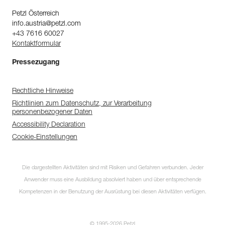
Petzl Österreich
info.austria@petzl.com
+43 7616 60027
Kontaktformular
Pressezugang
Rechtliche Hinweise
Richtlinien zum Datenschutz, zur Verarbeitung
personenbezogener Daten
Accessibility Declaration
Cookie-Einstellungen
Die dargestellten Aktivitäten sind mit Risiken und Gefahren verbunden. Jeder
Anwender muss eine Ausbildung absolviert haben und über entsprechende
Kompetenzen in der Benutzung der Ausrüstung bei diesen Aktivitäten verfügen.
© 1995-2026 Petzl