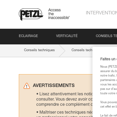
INTERVENTIO
ECLAIRAGE
VERTICALITÉ
CONSEILS T
Conseils techniques
Conseils techniques par produ
Faites un
Nous (PETZL 
assurer du b
notre trafic
partenaires 
vous les acc
AVERTISSEMENTS
pas sur d’au
toute votre 
Lisez attentivement les notices technique
consulter. Vous devez avoir compris les in
Vous pouvez 
comprendre ce complément d’informations
cet effet en
Maîtriser ces techniques nécessite une f
Le fait de r