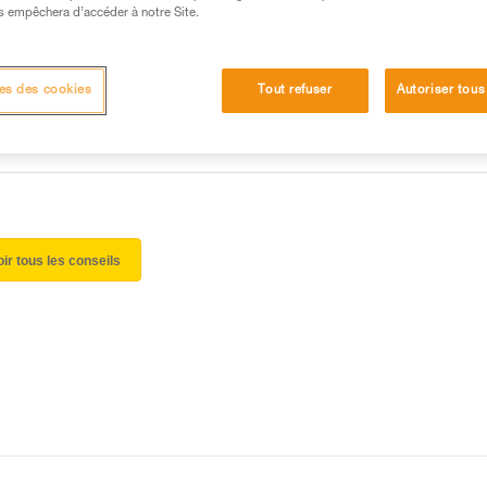
 manipulation, seul, en toute sécurité, avant de la
s empêchera d’accéder à notre Site.
iées à votre activité. Il peut en exister d’autres que
es des cookies
Tout refuser
Autoriser tous
oir tous les conseils