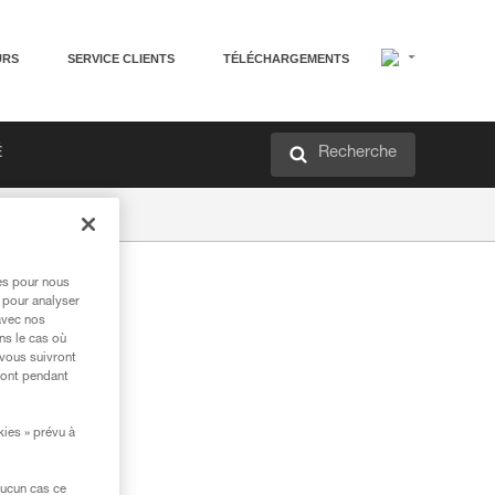
URS
SERVICE CLIENTS
TÉLÉCHARGEMENTS
Recherche
É
res pour nous
 pour analyser
avec nos
ns le cas où
 vous suivront
ront pendant
kies » prévu à
aucun cas ce