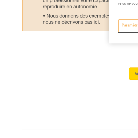
un professionnel votre capacité à refaire la
refus ne vou
reproduire en autonomie.
Nous donnons des exemples de techniques l
nous ne décrivons pas ici.
Paramètr
V