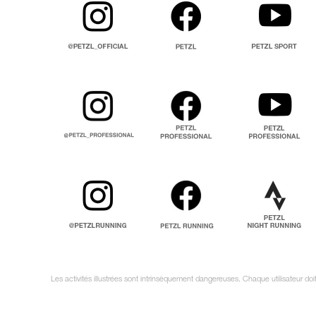
Les activités illustrées sont intrinsèquement dangereuses. Chaque utilisateur d