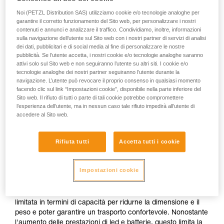
(ore)
(lumen)
Noi (PETZL Distribution SAS) utilizziamo cookie e/o tecnologie analoghe per
garantire il corretto funzionamento del Sito web, per personalizzare i nostri
contenuti e annunci e analizzare il traffico. Condividiamo, inoltre, informazioni
o
sulla navigazione dell’utente sul Sito web con i nostri partner di servizi di analisi
dei dati, pubblicitari e di social media al fine di personalizzare le nostre
pubblicità. Se l’utente accetta, i nostri cookie e/o tecnologie analoghe saranno
Privilegiare la
Privilegiare
attivi solo sul Sito web e non seguiranno l’utente su altri siti. I cookie e/o
potenza
l’autonomia a scapito
d'illuminazione a
tecnologie analoghe dei nostri partner seguiranno l’utente durante la
della potenza
scapito
navigazione. L’utente può revocare il proprio consenso in qualsiasi momento
d’illuminazione
dell’autonomia
facendo clic sul link “Impostazioni cookie”, disponibile nella parte inferiore del
Sito web. Il rifiuto di tutti o parte di tali cookie potrebbe compromettere
l’esperienza dell’utente, ma in nessun caso tale rifiuto impedirà all’utente di
La potenza d'illuminazione di una lampada e la sua
accedere al Sito web.
autonomia sono due parametri inscindibili
indipendentemente dalla tecnologia d'illuminazione utilizzata.
Per una determinata quantità di energia, l'aumento della
Rifiuta tutti
Accetta tutti i cookie
potenza luminosa comporta automaticamente una
diminuzione dell'autonomia e viceversa.
Impostazioni cookie
Nel caso di una lampada frontale compatta interamente sulla
testa, la fonte di energia (pile o batteria ricaricabile) è spesso
limitata in termini di capacità per ridurne la dimensione e il
peso e poter garantire un trasporto confortevole. Nonostante
l'aumento delle prestazioni di led e batterie, questo limita la