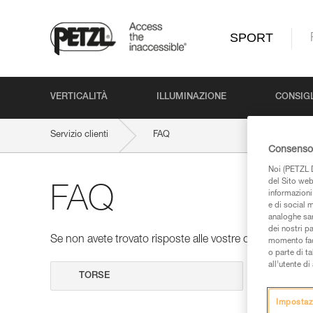
SPORT
VERTICALITÀ
ILLUMINAZIONE
CONSIGL
Servizio clienti
FAQ
Consenso 
Noi (PETZL D
del Sito web,
FAQ
informazioni 
e di social m
analoghe sar
dei nostri p
Se non avete trovato risposte alle vostre domande nelle 
momento facen
o parte di t
all’utente d
Cerca
Impostaz