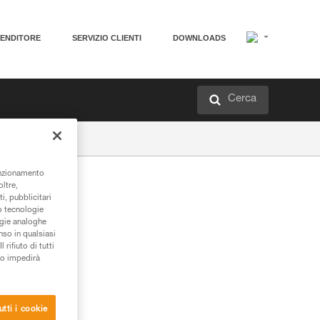
VENDITORE
SERVIZIO CLIENTI
DOWNLOADS
Cerca
unzionamento
oltre,
i, pubblicitari
/o tecnologie
ogie analoghe
nso in qualsiasi
rifiuto di tutti
to impedirà
utti i cookie