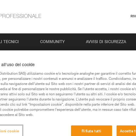
PROFESSIONALE
RI
I TECNICI
COMMUNITY
AVVISI DI SICUREZZA
all'uso dei cookie
istribution SAS) utilizziamo cookie e/o tecnologie analoghe per garantire il corretto f
 per personalizzare i nostri contenuti e annunci e analizzare il traffico. Condividiamo, in
sulla navigazione dell’utente sul Sito web con i nostri partner di servizi di analisi dei dat
edia al fine di personalizzare le nostre pubblicità. Se l’utente accetta, i nostri cookie e
anno attivi solo sul Sito web e non seguiranno l’utente su altri siti. I cookie e/o tecnol
artner seguiranno l’utente durante la navigazione. L’utente può revocare il proprio conse
pagine prodotti e tecniche, le troverete qui.
do clic sul link “Impostazioni cookie”, disponibile nella parte inferiore del Sito web. Il 
ali cookie potrebbe compromettere l’esperienza dell’utente, ma in nessun caso tale rifiu
i accedere al Sito web.
ioni cookie
Rifiuta tutti
Accetta t