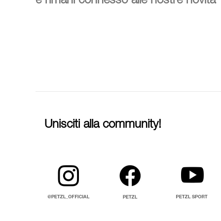
e rimani connesso alle nostre novità
Unisciti alla community!