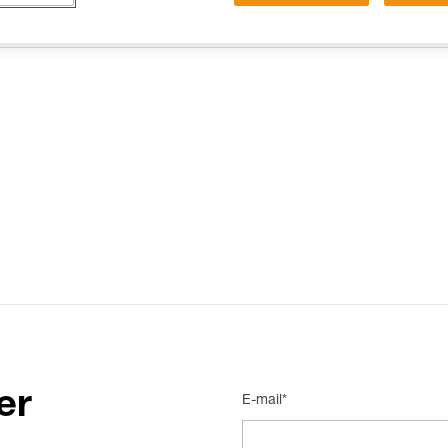
15 RISPOSTE FREQUENTI
CONTATTI
er
E-mail*