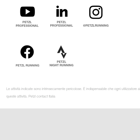
Le attività indicate sono intrinsecamente pericolose. È indispensabile che ogni utilizzatore 
queste attività. Petzl contact Italia