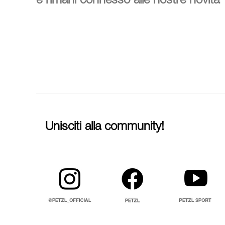
e rimani connesso alle nostre novità
Unisciti alla community!