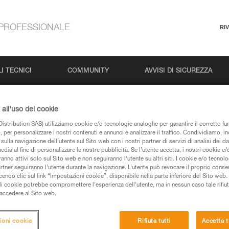
PROFESSIONALE
RI
I TECNICI
COMMUNITY
AVVISI DI SICUREZZA
all'uso dei cookie
istribution SAS) utilizziamo cookie e/o tecnologie analoghe per garantire il corretto f
 per personalizzare i nostri contenuti e annunci e analizzare il traffico. Condividiamo, in
sulla navigazione dell’utente sul Sito web con i nostri partner di servizi di analisi dei dat
edia al fine di personalizzare le nostre pubblicità. Se l’utente accetta, i nostri cookie e
anno attivi solo sul Sito web e non seguiranno l’utente su altri siti. I cookie e/o tecnol
artner seguiranno l’utente durante la navigazione. L’utente può revocare il proprio conse
pagine prodotti e tecniche, le troverete qui.
do clic sul link “Impostazioni cookie”, disponibile nella parte inferiore del Sito web. Il 
ali cookie potrebbe compromettere l’esperienza dell’utente, ma in nessun caso tale rifiu
i accedere al Sito web.
ioni cookie
Rifiuta tutti
Accetta t