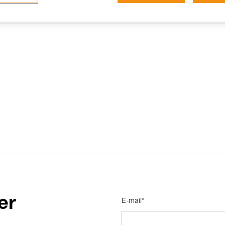
15 RISPOSTE FREQUENTI
CONTATTI
er
E-mail*