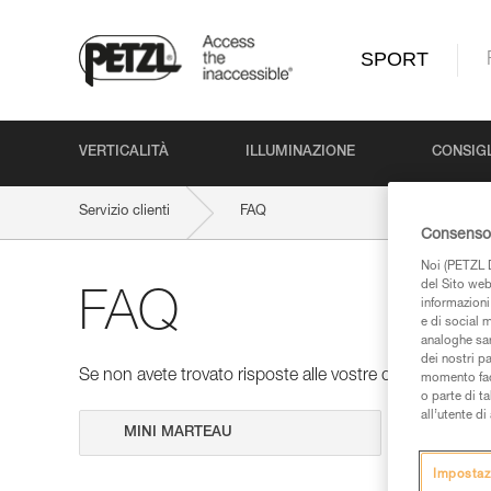
SPORT
VERTICALITÀ
ILLUMINAZIONE
CONSIGL
Servizio clienti
FAQ
Consenso 
Noi (PETZL D
del Sito web,
FAQ
informazioni 
e di social m
analoghe sar
dei nostri p
Se non avete trovato risposte alle vostre domande nelle 
momento facen
o parte di t
all’utente d
Cerca
Impostaz