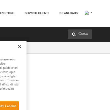
VENDITORE
SERVIZIO CLIENTI
DOWNLOADS
Cerca
unzionamento
oltre,
i, pubblicitari
/o tecnologie
ogie analoghe
nso in qualsiasi
rifiuto di tutti
to impedirà
utti i cookie