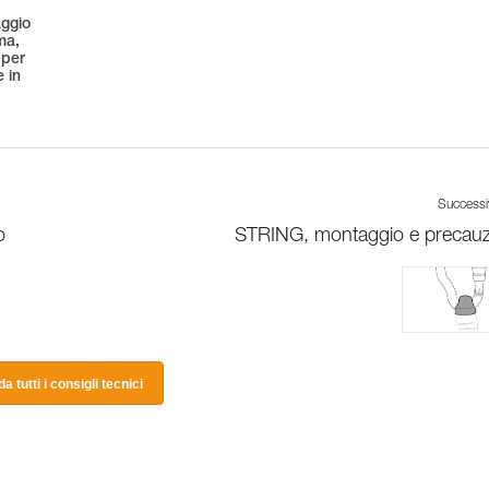
aggio
ma,
 per
 in
Success
o
STRING, montaggio e precauz
a tutti i consigli tecnici