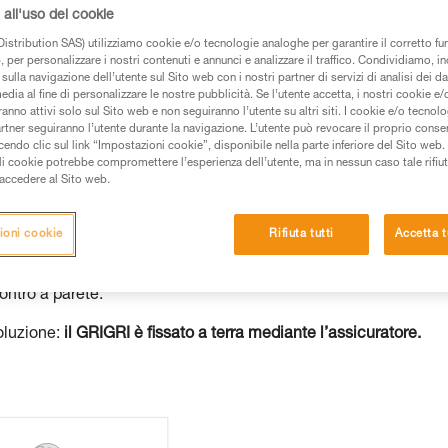
all'uso dei cookie
 dei prodotti utilizzati in questo consiglio prima di
istribution SAS) utilizziamo cookie e/o tecnologie analoghe per garantire il corretto f
azioni dell’istruzione tecnica per poter capire queste
 per personalizzare i nostri contenuti e annunci e analizzare il traffico. Condividiamo, in
sulla navigazione dell’utente sul Sito web con i nostri partner di servizi di analisi dei dat
edia al fine di personalizzare le nostre pubblicità. Se l’utente accetta, i nostri cookie e
de una formazione ed un addestramento specifico.
anno attivi solo sul Sito web e non seguiranno l’utente su altri siti. I cookie e/o tecnol
pacità di rifare la manovra, da soli, in piena sicurezza,
artner seguiranno l’utente durante la navigazione. L’utente può revocare il proprio conse
do clic sul link “Impostazioni cookie”, disponibile nella parte inferiore del Sito web. Il 
ali cookie potrebbe compromettere l’esperienza dell’utente, ma in nessun caso tale rifiu
vostra attività. Ne possono esistere altre che non
i accedere al Sito web.
ioni cookie
Rifiuta tutti
Accetta t
l GRIGRI quando è fissato a terra e non sull’assicuratore. Ques
è una forte differenza di peso tra assicuratore e arrampicatore, 
ontro a parete.
oluzione:
il GRIGRI è fissato a terra mediante l’assicuratore.