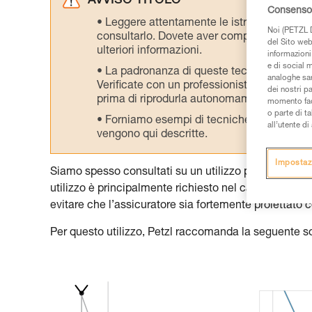
AVVISO TITOLO
Consenso 
Leggere attentamente le istruzioni tecniche
Noi (PETZL D
consultarlo. Dovete aver compreso le inform
del Sito web,
ulteriori informazioni.
informazioni 
e di social m
La padronanza di queste tecniche richie
analoghe sar
Verificate con un professionista la vostra ca
dei nostri p
prima di riprodurla autonomamente.
momento facen
o parte di t
Forniamo esempi di tecniche relative alla 
all’utente d
vengono qui descritte.
Impostaz
Siamo spesso consultati su un utilizzo particolare de
utilizzo è principalmente richiesto nel caso in cui c’
evitare che l’assicuratore sia fortemente proiettato c
Per questo utilizzo, Petzl raccomanda la seguente s