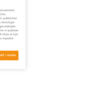
unzionamento
oltre,
i, pubblicitari
/o tecnologie
ogie analoghe
nso in qualsiasi
rifiuto di tutti
to impedirà
utti i cookie
to
per